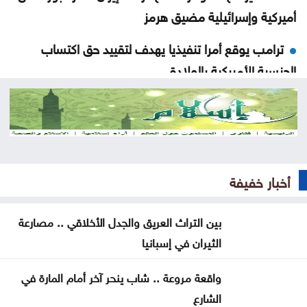
أميركية وإسرائيلية مضيق هرمز
ترامب يوقع أمرا تنفيذيا يهدف لتقييد حق اكتساب
الجنسية الأميركية بالولادة
التحالف بقيادة السعودية: إصابة 11 مدنيا في نجران جراء
هجمات حوثية
انخفاض مؤشرات الأسهم الأميركية
أخبار خفيفة
الشيباني: زعزعة الأمن لن تثنينا عن المضي في مسار
التعافي وبناء الدولة
بين التراث العريق والجدل الأخلاقي .. مصارعة
الثيران في إسبانيا
ترامب: أعتقد أن حرب إيران ستنتهي قريبا جدا
بلدية جرش الكبرى: تكليف الحوامدة مديراً لدائرة
واقعة مروعة .. شاب ينحر آخر أمام المارة في
الخدمات العامة
الشارع