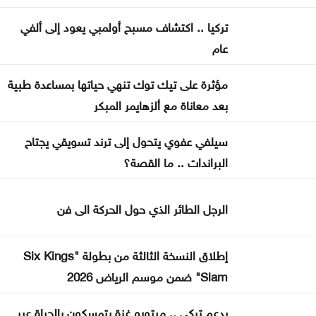
نظرية E-N وفرضية تحمل التكاليف على حساب
تركيا .. اكتشاف مسبح أولمبي يعود إلى ألفي
المواطنN
عام
500 ألف دينار لدعم مشاريع البنية التحتية في الوسطية
مؤثرة على تيك توك تنهي حياتها بمساعدة طبية
بعد معاناة مع ألزهايمر المبكر
بشيكطاش يعود من التشيك بفوز ثمين في ذهاب
تمهيدي الدوري الأوروبي
سيلفي عفوي يتحول إلى ترند تسويقي يجتاح
البراندات .. ما القصة؟
أوغندا توافق على نشر وحدة من جيشها في غزة
الرجل الطائر الذي حول الحركة الى فن
إطلاق النسخة الثالثة من بطولة "Six Kings
Slam" ضمن موسم الرياض 2026
بدعم تركي .. مبتورو غزة يتمسكون بالحياة عبر