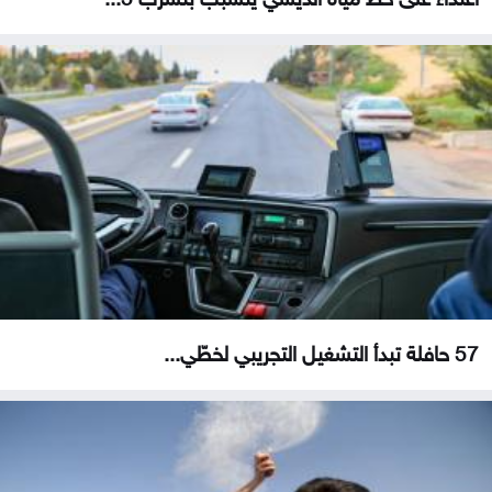
57 حافلة تبدأ التشغيل التجريبي لخطّي...