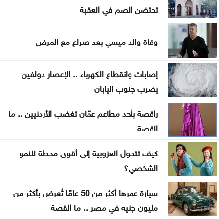
تحتضن الصم في العقبة
نتنياهو: إيران لن تمتلك أسلحة نووية
الحوثي يقصف تحشيدات سعودية ومخازن أسلحة بالمخا
وفاة والد ميسي بعد صراع مع المرض
إصابات وانقطاع الكهرباء .. الإعصار دولفين
يضرب جنوب اليابان
راقصة بأحد مطاعم عمّان تغضب الأردنيين .. ما
القصة
كيف تتحول العزوبية إلى أقوى محطة للنمو
الشخصي؟
سيارة عمرها أكثر من 50 عامًا تُعرض بأكثر من
مليون جنيه في مصر .. ما القصة