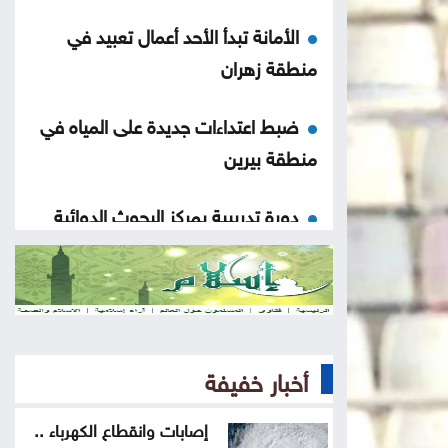
الأمانة تبدأ الأحد أعمال تعبيد في
منطقة زهران
ضبط اعتداءات جديدة على المياه في
منطقة بيرين
دورة تدريبية بمركز البحوث الدوائية
والتشخيصية في عمان الاهلية حول
الهندسة الطبية الحيوية
تحذير من إطلاق العيارات النارية
وإغلاق الطرق باحتفالات التوجيهي
أخبار خفيفة
التكنولوجيا الزراعية في عمان الأهلية
إصابات وانقطاع الكهرباء ..