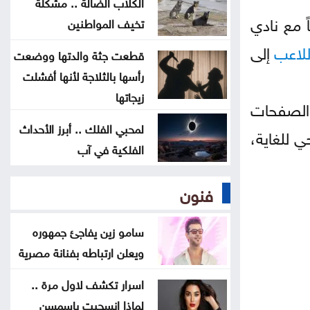
الكلاب الضالة .. مشكلة
لا تمديد لفترة قوننة وتوفيق الأوضاع
 مع نادي
تخيف المواطنين
للعمالة غير الأردنية المخالفة
للاعب
إلى
قطعت جثة والدتها ووضعت
قفزة بأسعار الذهب في الأردن السبت
رأسها بالثلاجة لأنها أفشلت
زيجاتها
لصفحات
شروط إعادة فتح مصنع الحديد في
لمحبي الفلك .. أبرز الأحداث
الهاشمية
ي للغاية،
الفلكية في آب
رابط نتائج التوجيهي 2026
فنون
سامو زين يفاجئ جمهوره
ويعلن ارتباطه بفنانة مصرية
اسرار تكشف لاول مرة ..
لماذا انسحبت ياسمسن