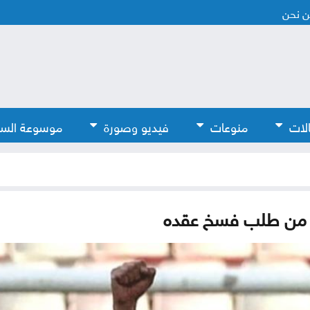
 نحن
لات
منوعات
فيديو وصورة
موسوعة الس
و من طلب فسخ عقده