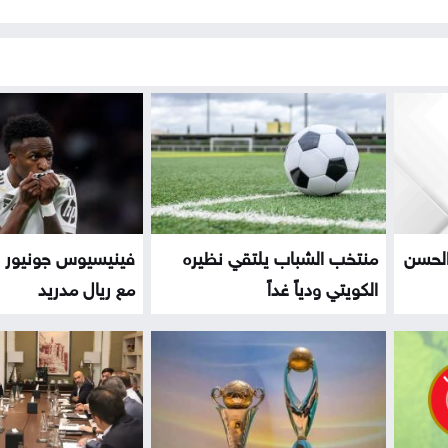
الحسن
منتخب الشباب يلتقي نظيره
فينيسيوس جونيور ي
الكويتي ودياً غداً
مع ريال مدريد