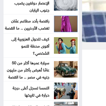
تشارك بفعاليات اليوم العالمي لمكافحة
الإعصار دولفين يضرب
جنوب اليابان
التصحر والجفاف 2026
راقصة بأحد مطاعم عمّان
هندسة عمان الأهلية تحصد المركز
تغضب الأردنيين .. ما القصة
الأول بمسابقة مشاريع النقل والمرور
كيف تتحول العزوبية إلى
2.8 مليار دينار قروض كشف الراتب
أقوى محطة للنمو
منذ بداية العام
الشخصي؟
سيارة عمرها أكثر من 50
معالم سعودية تضاء بأعلام المملكة
عامًا تُعرض بأكثر من مليون
وتركيا وباكستان .. صور
جنيه في مصر .. ما القصة
ليلة فنية وتراثية بالزرقاء ضمن
النمسا تسجل أعلى درجة
حرارة في تاريخها
فعاليات صيف الأردن