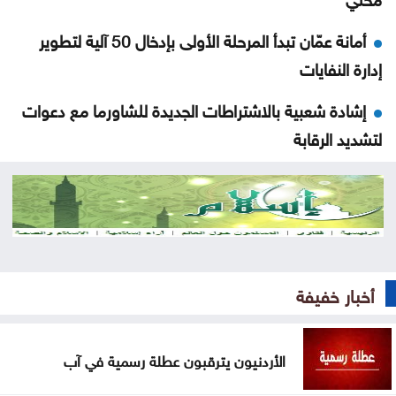
أمانة عمّان تبدأ المرحلة الأولى بإدخال 50 آلية لتطوير
إدارة النفايات
إشادة شعبية بالاشتراطات الجديدة للشاورما مع دعوات
لتشديد الرقابة
عسل فوق الأنقاض: النحل أيضا ينزح في غزة
إسبانيا تهدد بإجراءات مضادة إذا واصلت إيطاليا تعليق
شنغن
خدمات المخيمات تشيد بمواقف الأردن الداعمة للقدس
أخبار خفيفة
وفلسطين
الأردنيون يترقبون عطلة رسمية في آب
الرياض تنفي ارتباط الاتفاق مع أنقرة وإسلام آباد بمساعٍ
نووية