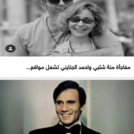
مفاجأة منة شلبي واحمد الجنايني تشعل مواقع...