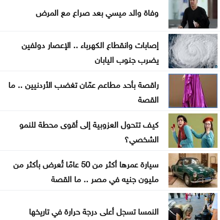
وفاة والد ميسي بعد صراع مع المرض
تعديلات مرورية بين كوريدور عبدون ومرج الحمام
وطريق المطار
إصابات وانقطاع الكهرباء .. الإعصار دولفين
148 ألف أسرة تستفيد من مساعدات نقدية وعينية
يضرب جنوب اليابان
خلال النصف الأول
راقصة بأحد مطاعم عمّان تغضب الأردنيين .. ما
عُمان: مفاوضات الملاحة في هرمز تسير بأجواء إيجابية
القصة
إصابة سفينة بمقذوف غير محدد قبالة عُمان
كيف تتحول العزوبية إلى أقوى محطة للنمو
الشخصي؟
رئيس الوزراء العراقي: نسعى لعلاقات متوازنة مع دول
الجوار
سيارة عمرها أكثر من 50 عامًا تُعرض بأكثر من
مليون جنيه في مصر .. ما القصة
مجلس التعاون: الاعتداء الإيراني على ناقلة أدنوك تهديد
خطير للملاحة
النمسا تسجل أعلى درجة حرارة في تاريخها