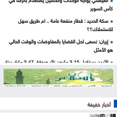
كأس السوبر
سكة الحديد : قطار منفعة عامة .. ام طريق سهل
للاستملاك؟؟
إيران: نسعى لحل القضايا بالمفاوضات والوقت الحالي
هو الأمثل
الأردن يستقبل 3.15 مليون زائر ويحقق 2.47 مليار دينار
دخلاً سياحياً
واشنطن: إيران تعهدت بعدم فرض رسوم عبور في
هرمز
تصادم شاحنتين يعيق حركة السير على الطريق الصحراوي
أخبار خفيفة
الفيصلي يحسم قراره: لا تعاقد مع كومباوري