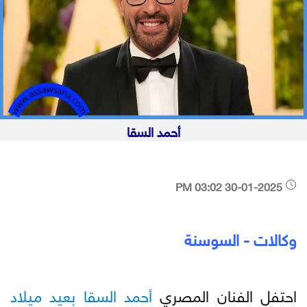
أحمد السقا
30-01-2025 03:02 PM
وكالات - السوسنة
احتفل الفنان المصري
أحمد
السقا
بعيد
ميلاد