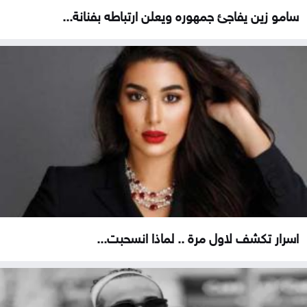
سامو زين يفاجئ جمهوره ويعلن ارتباطه بفنانة...
اسرار تكشف لاول مرة .. لماذا انسحبت...