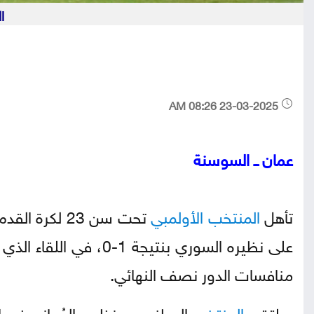
ا
23-03-2025 08:26 AM
عمان ــ السوسنة
تأهل
المنتخب
الأولمبي
تحت سن 23 لك
على نظيره السوري بنت
منافسات الدور نصف النهائي.
ويلتقي
المنتخب
الوطني مع نظيره العُماني في الم