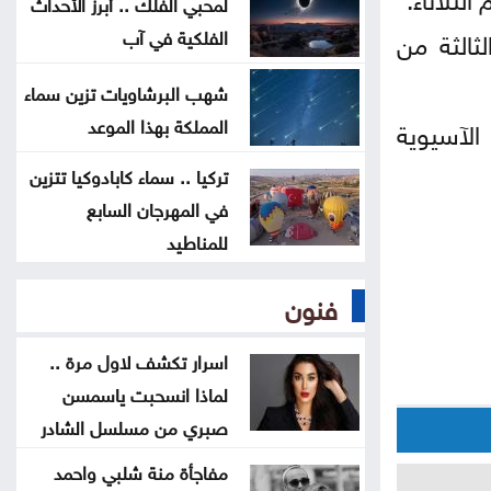
لمحبي الفلك .. أبرز الأحداث
ترامب يوقع أمرا تنفيذيا يهدف لتقييد
ثالثة من
الفلكية في آب
حق اكتساب الجنسية الأميركية بالولادة
شهب البرشاويات تزين سماء
المملكة بهذا الموعد
الآسيوية
التحالف بقيادة السعودية: إصابة 11
مدنيا في نجران جراء هجمات حوثية
تركيا .. سماء كابادوكيا تتزين
في المهرجان السابع
للمناطيد
فنون
اسرار تكشف لاول مرة ..
لماذا انسحبت ياسمسن
صبري من مسلسل الشادر
مفاجأة منة شلبي واحمد