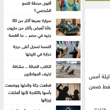
أقوى محطة للنمو
جون إسبوزيتو ومجتمعات الإسلام:
الشخصي؟
أحد آخر النبلاء
سيارة عمرها أكثر من 50
عامًا تُعرض بأكثر من مليون
دراسة حديثة: التحدث بأكثر من لغة
جنيه في مصر .. ما القصة
يبطئ الشيخوخة البيولوجية للدماغ
النمسا تسجل أعلى درجة
لا تغيير على موعد العودة للمدارس
حرارة في تاريخها
تركيا والسعودية وباكستان تعتزم
الكلاب الضالة .. مشكلة
تخيف المواطنين
توقيع اتفاقية دفاع مشترك
ه ليلة أمس
في مسقط ضمن
قطعت جثة والدتها ووضعت
النفط يرتفع 3 دولارات مع دراسة
رأسها بالثلاجة لأنها أفشلت
إيران حظر عبور سفن أميركية وإسرائيلية
زيجاتها
مضيق هرمز
لثلاثاء.