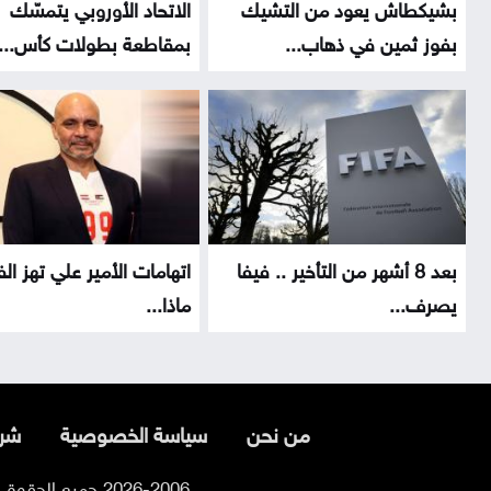
بشيكطاش يعود من التشيك
الاتحاد الأوروبي يتمسّك
بفوز ثمين في ذهاب...
بمقاطعة بطولات كأس...
بعد 8 أشهر من التأخير .. فيفا
اتهامات الأمير علي تهز الفي
يصرف...
ماذا...
من نحن
سياسة الخصوصية
شرو
2026-2006 جميع الحقوق محفوظة لموقع السوسنة