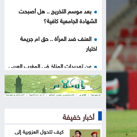
بعد موسم التخريج .. هل أصبحت
الشهادة الجامعية كافية؟
العنف ضد المرأة .. حق ام جريمة
اختيار
عن تهديدات المناخ في المغرب العربي
أخيراً العالم يكتشف سبتة
هل الزواج علاقة صحية
أخبار خفيفة
من كريم خان إلى بيدرو سانشيز…
كلفة الوقوف مع فلسطين
كيف تتحول العزوبية إلى