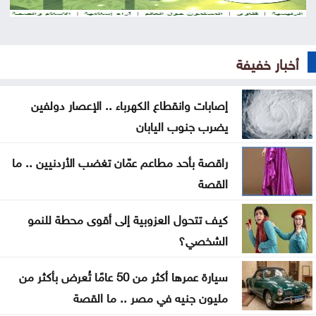
ترامب: قرار وقف مشروع قاعة الاحتفالات بالبيت
الأبيض عار وخطر قومي
أخبار خفيفة
القوات المسلحة اليمنية تنفذ عملية عسكرية ضد
الحوثيين
إصابات وانقطاع الكهرباء .. الإعصار دولفين
توجه أمريكي لمنح كولومبيا مساعدات بقيمة مليار دولار
يضرب جنوب اليابان
كتلة حارة تضرب المملكة بهذا الموعد
راقصة بأحد مطاعم عمّان تغضب الأردنيين .. ما
القصة
لماذا لم تشارك مصر في اتفاق مكّة
كيف تتحول العزوبية إلى أقوى محطة للنمو
اتفاقية مكة: مثلث الردع الجديد في المنطقة
الشخصي؟
سيارة عمرها أكثر من 50 عامًا تُعرض بأكثر من
مليون جنيه في مصر .. ما القصة