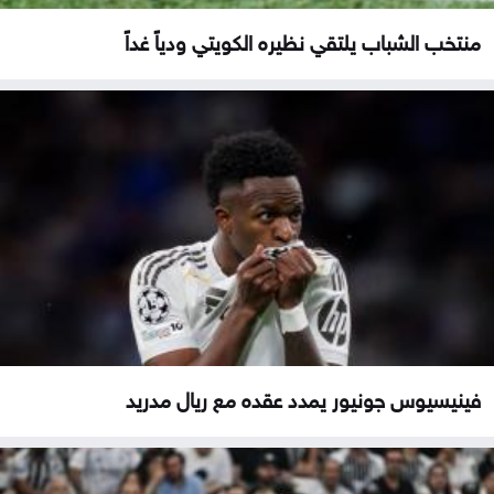
منتخب الشباب يلتقي نظيره الكويتي ودياً غداً
فينيسيوس جونيور يمدد عقده مع ريال مدريد