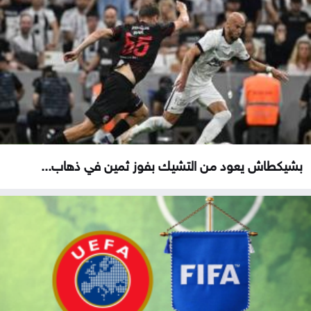
بشيكطاش يعود من التشيك بفوز ثمين في ذهاب...