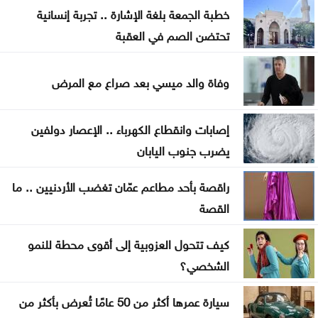
نجل جو بايدن يكشف عن تفشي السرطان في جسد
خطبة الجمعة بلغة الإشارة .. تجربة إنسانية
والده
تحتضن الصم في العقبة
ندوة تعاين التراث الأردني ضمن البرنامج الثقافي
وفاة والد ميسي بعد صراع مع المرض
لمهرجان جرش
مستوطنون يهاجمون مسجدا بالضفة والجيش يعتقل 7
إصابات وانقطاع الكهرباء .. الإعصار دولفين
فلسطينيين
يضرب جنوب اليابان
سوريا .. إحباط محاولة تهريب أسلحة وذخائر إلى لبنان
راقصة بأحد مطاعم عمّان تغضب الأردنيين .. ما
القصة
سيدات الجزائر يحققن إنجازا تاريخيا ببلوغ نصف نهائي
أمم إفريقيا
كيف تتحول العزوبية إلى أقوى محطة للنمو
الشخصي؟
سيارة عمرها أكثر من 50 عامًا تُعرض بأكثر من