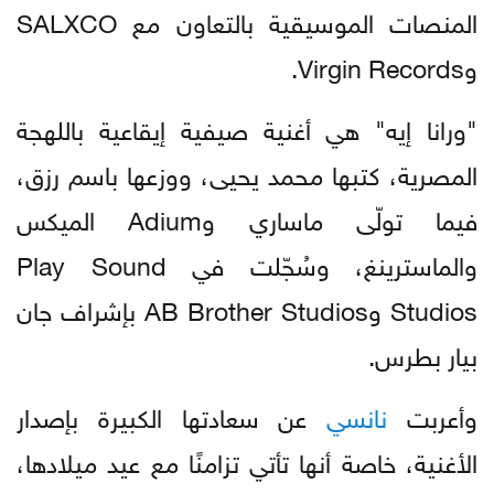
المنصات الموسيقية بالتعاون مع SALXCO
وVirgin Records.
"ورانا إيه" هي أغنية صيفية إيقاعية باللهجة
المصرية، كتبها محمد يحيى، ووزعها باسم رزق،
فيما تولّى ماساري وAdium الميكس
والماسترينغ، وسُجّلت في Play Sound
Studios وAB Brother Studios بإشراف جان
بيار بطرس.
وأعربت
نانسي
عن سعادتها الكبيرة بإصدار
الأغنية، خاصة أنها تأتي تزامنًا مع عيد ميلادها،