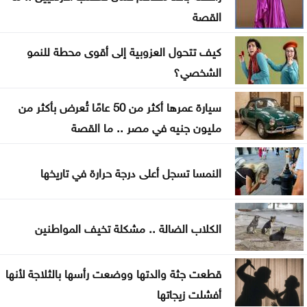
«حياد» لبنان إلى الانقسام الواضح حول إسرائيل
القصة
هل سيعيش أبناؤنا حياة أسوأ منا
كيف تتحول العزوبية إلى أقوى محطة للنمو
الشخصي؟
مات قبل تخرجه بشهر .. فيديو مؤثر لأم تتسلم شهادة
ابنها الراحل
سيارة عمرها أكثر من 50 عامًا تُعرض بأكثر من
مليون جنيه في مصر .. ما القصة
موجة حر قوية تضرب المنطقة بحرارة تلامس 50 مئوية
.. ماذا عن الأردن؟
النمسا تسجل أعلى درجة حرارة في تاريخها
الكلاب الضالة .. مشكلة تخيف المواطنين
قطعت جثة والدتها ووضعت رأسها بالثلاجة لأنها
أفشلت زيجاتها