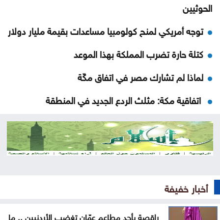
الحوثيين
توجه أمريكي لمنح كولومبيا مساعدات بقيمة مليار دولار
كتلة حارة تضرب المملكة بهذا الموعد
لماذا لم تشارك مصر في اتفاق مكّة
اتفاقية مكة: مثلث الردع الجديد في المنطقة
نتائج التوجيهي على الأبواب .. التفاصيل والموعد
المتوقع لإعلانها
الدراسات تؤكد: الذكاء الاصطناعي تكنولوجيا بلا جدوى
تشابُك القيامة والنهوض في فلسطين وإسرائيل
أخبار خفيفة
هزيمة ترامب في مفاوضات إيران
راقصة بأحد مطاعم عمّان تغضب الأردنيين .. ما