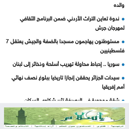
والده
ندوة تعاين التراث الأردني ضمن البرنامج الثقافي
لمهرجان جرش
مستوطنون يهاجمون مسجدا بالضفة والجيش يعتقل 7
فلسطينيين
سوريا .. إحباط محاولة تهريب أسلحة وذخائر إلى لبنان
سيدات الجزائر يحققن إنجازا تاريخيا ببلوغ نصف نهائي
أمم إفريقيا
شقة مهجورة في الرصيفة تثير شكاوى السكان ..
تفاصيل
السعودية واليمن وقطر ترحب ببيان مجلس الأمن إزاء