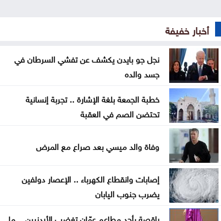
هجمات الحوثيين
المنتخب الوطني ت 20 يتغلب على نظيره الكويتي وديا
أخبار خفيفة
الصفدي والزياني يبحثان تطورات الأوضاع الإقليمية
نجل جو بايدن يكشف عن تفشي السرطان في
وسبل إنهاء التصعيد
جسد والده
اضطرابات جوية موسمية تضرب مناطق عربية خلال
خطبة الجمعة بلغة الإشارة .. تجربة إنسانية
الأيام المقبلة
تحتضن الصم في العقبة
كان الله في عون وزير التربية والتعليم والتعليم العالي ..
استحقاقات ثقيلة واختبار حقيقي للكفاءة والحوكمة
وفاة والد ميسي بعد صراع مع المرض
تركيا تطالب روسيا وأوكرانيا بتعليق الهجمات في البحر
إصابات وانقطاع الكهرباء .. الإعصار دولفين
الأسود
يضرب جنوب اليابان
اتفاق مكة وإعادة تشكيل الأمن الإقليمي… لماذا تبحث
راقصة بأحد مطاعم عمّان تغضب الأردنيين .. ما