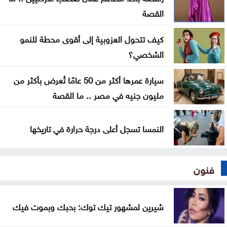
الدول العربية عن مظلات جديدة؟ وأين مصر؟
القصة
رحلة في ذاكرة الوطن .. موظفو اليرموك يثمّنون جهود
كيف تتحول العزوبية إلى أقوى محطة للنمو
نادي العاملين
الشخصي؟
دولة صغيرة .. بس قَدّ حالنا وأكبر من الخارطة !
سيارة عمرها أكثر من 50 عامًا تُعرض بأكثر من
مليون جنيه في مصر .. ما القصة
النمسا تسجل أعلى درجة حرارة في تاريخها
فنون
شيرين لمشهور تيك توك: بحبك وبموت فيك