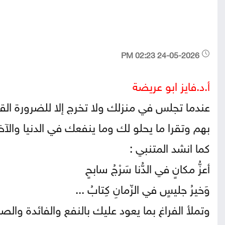
24-05-2026 02:23 PM
أ.د.فايز ابو عريضة
عندما تجلس في منزلك ولا تخرج إلا للضرورة ال
بهم وتقرا ما يحلو لك وما ينفعك في الدنيا والآخر
كما انشد المتنبي :
أعزُّ مكانٍ في الدُّنا سَرْجُ سابحٍ
وَخيرُ جليسٍ في الزّمانِ كِتابُ ...
وتملأ الفراغ بما يعود عليك بالنفع والفائدة وال