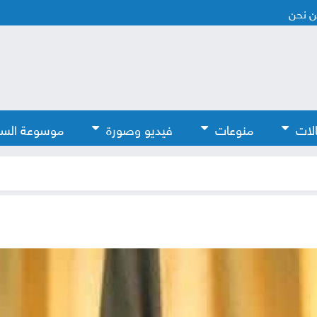
 نحن
لات
منوعات
فيديو وصورة
موسوعة الس