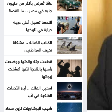
الجلطة .. لا تتجاهلها
عامًا تُعرض بأكثر من مليون
جنيه في مصر .. ما القصة
العدو الخفي للمسافرين .. لماذا
النمسا تسجل أعلى درجة
يرهقك اختلاف التوقيت
حرارة في تاريخها
وداعا لعسر الهضم .. طرق منزلية
الكلاب الضالة .. مشكلة
بسيطة تمنح معدتك الراحة
تخيف المواطنين
قطعت جثة والدتها ووضعت
هل تأكل البطيخ مع الخبز؟ خبراء
رأسها بالثلاجة لأنها أفشلت
يوضحون ما قد يحدث لجسمك
زيجاتها
عطالله: الوصاية الهاشمية صمام أمان
لمحبي الفلك .. أبرز الأحداث
للمقدسات في القدس
الفلكية في آب
أعيان: مواقف الملك تعكس التزامًا
شهب البرشاويات تزين سماء