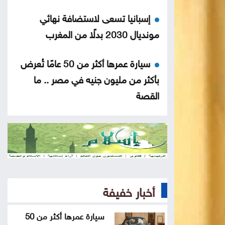
إسبانيا تسعى لاستضافة نهائي
مونديال 2030 بدلًا من المغرب
سيارة عمرها أكثر من 50 عامًا تُعرض
بأكثر من مليون جنيه في مصر .. ما
القصة
نقص الشرائح يلاحق آبل .. هل تتأثر
أجهزة آيفون وماك؟
هل أصبحت الهواتف القابلة للطي
مملة؟
أخبار خفيفة
5 إشارات قد يرسلها القلب قبل
سيارة عمرها أكثر من 50