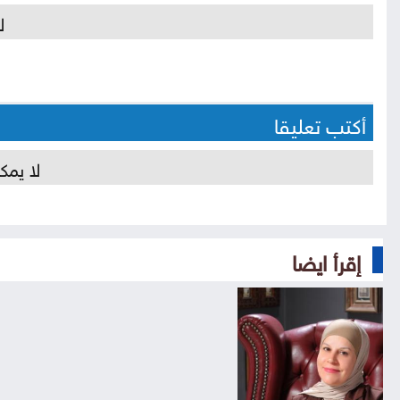
ل
أكتب تعليقا
لا يمك
إقرأ ايضا