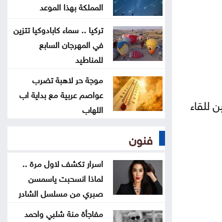
أردنيًا راسخًا بالدفاع عن القدس
المملكة بهذا الموعد
ومقدساتها
تركيا .. سماء كابادوكيا تتزين
في المهرجان السابع
إيران: مفاوضات مضيق هرمز مع
للمناطيد
عُمان في مراحلها النهائية
موجة حر لاهبة تضرب
عواصم عربية مع بداية اب
الرئيس الإيراني: صعوبة التواصل مع
 للقاء
اللهاب
المرشد مجتبى خامنئي
فنون
لجنة "4+4" الليبية تتوصل لاتفاق
بشأن تعيين رئيس مفوضية الانتخابات
اسرار تكشف لاول مرة ..
لماذا انسحبت ياسمسن
صبري من مسلسل الشادر
مفاجأة منة شلبي واحمد