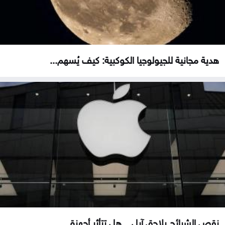
هدية مجانية للجيولوجيا الكوكبية: كيف يُسهم...
نقص الشرائح يلاحق آبل .. هل تتأثر أجهزة...