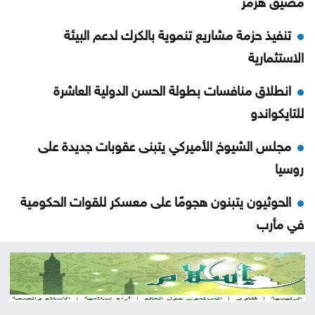
تنفيذ حزمة مشاريع تنموية بالكرك لدعم البيئة
الاستثمارية
انطلاق منافسات بطولة الحسن الدولية العاشرة
للتايكواندو
مجلس الشيوخ الأميركي يتبنى عقوبات جديدة على
روسيا
الحوثيون يتبنون هجومًا على معسكر للقوات الحكومية
في مأرب
عقوبات أميركية تستهدف منصات عملات رقمية
مرتبطة بتمويل الحرس الثوري
البناء الوطني: المباني غير المعزولة تزيد استهلاك الكهرباء