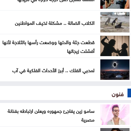
بغداد والرياض تبحثان التنسيق الأمني وتطورات
المنطقة
الكلاب الضالة .. مشكلة تخيف المواطنين
واشنطن: اتفاق مرتقب لإعادة فتح مضيق هرمز خلال
الساعات المقبلة
قطعت جثة والدتها ووضعت رأسها بالثلاجة لأنها
أفشلت زيجاتها
لمحبي الفلك .. أبرز الأحداث الفلكية في آب
فنون
سامو زين يفاجئ جمهوره ويعلن ارتباطه بفنانة
مصرية