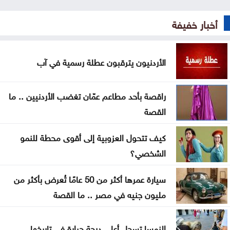
في موجات الحر
أخبار خفيفة
انطلاق رحلات برنامج أردننا جنة في الكرك
الأردنيون يترقبون عطلة رسمية في آب
عون: تقدم إيجابي في مفاوضات روما حول الحدود
والأسرى
راقصة بأحد مطاعم عمّان تغضب الأردنيين .. ما
سامو زين يفاجئ جمهوره ويعلن ارتباطه بفنانة مصرية
القصة
أوبن إيه آي تتيح محادثات غير محدودة لمستخدمي
كيف تتحول العزوبية إلى أقوى محطة للنمو
ChatGPT المجانيين
الشخصي؟
6 وسائل منزلية فعّالة لطرد البعوض
سيارة عمرها أكثر من 50 عامًا تُعرض بأكثر من
البنك الدولي يمنح سوريا 100 مليون دولار لتحديث
مليون جنيه في مصر .. ما القصة
القطاع المالي
النمسا تسجل أعلى درجة حرارة في تاريخها