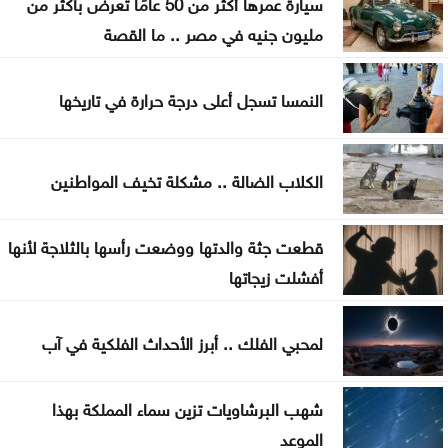
سيارة عمرها أكثر من 50 عامًا تُعرض بأكثر من
مليون جنيه في مصر .. ما القصة
فيدان يستنكر الهجمات الإسرائيلية على سوريا
السعايدة يبحث مع علاوي تعزيز التعاون البرلماني
النمسا تسجل أعلى درجة حرارة في تاريخها
الكلاب الضالة .. مشكلة تخيف المواطنين
قطعت جثة والدتها ووضعت رأسها بالثلاجة لأنها
أفشلت زيجاتها
لمحبي الفلك .. أبرز الأحداث الفلكية في آب
شهب البرشاويات تزين سماء المملكة بهذا
الموعد