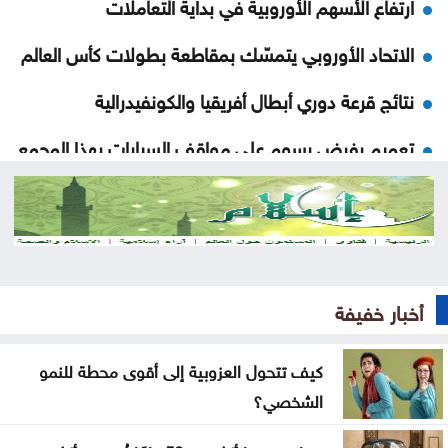
ارتفاع الأسهم الأوروبية في بداية التعاملات
الاتحاد الأوروبي يتمسّك بمقاطعة بطولات كأس العالم
نتائج قرعة دوري أبطال أفريقيا والكونفيدرالية
تعميم بفرض رسوم على مواقف السيارات بهذا المجمع
إنجازات التنمية الاجتماعية لشهر تموز .. تقرير
دعوة للأردنيين الراغبين بالاستفادة من خدمات الضمان
الإلكترونية
أخبار خفيفة
ضبط بئر مخالفة واعتداءات على المياه بوادي السير
ومعان
كيف تتحول العزوبية إلى أقوى محطة للنمو
افتتاح مركز الخدمات الحكومي في عجلون
الشخصي؟
إغلاق باب التسجيل للمشاركة في معرض الكتاب