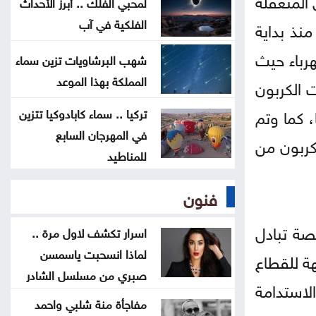
لمحبي الفلك .. أبرز الأحداث
عن تهديدات المناخ في المغرب العربي
الفلكية في آب
منذ بداية
أخيراً العالم يكتشف سبتة
هرباء حيث
شهب البرشاويات تزين سماء
المملكة بهذا الموعد
ت الكربون
هل الزواج علاقة صحية
 كما وتم
تركيا .. سماء كابادوكيا تتزين
في المهرجان السابع
كربون من
للمناطيد
فنون
صة تبادل
اسرار تكشف لاول مرة ..
لماذا انسحبت ياسمسن
هة للقطاع
صبري من مسلسل الشادر
لاستدامة
مفاجأة منة شلبي واحمد