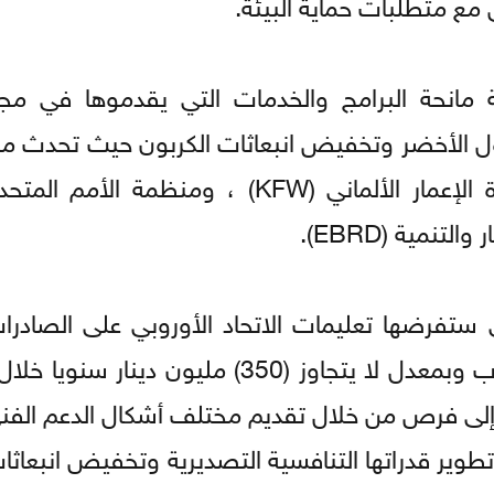
 مع متطلبات حماية البيئة.
انحة البرامج والخدمات التي يقدموها في مجا
ول الأخضر وتخفيض انبعاثات الكربون حيث تحدث من
من التعاون الدولي الألماني (GIZ)، وبنك إعادة الإعمار الألماني (KFW) ، وم
ستفرضها تعليمات الاتحاد الأوروبي على الصادرات 
التي ما زالت في مجملها دون المستوى المطلوب وبمعدل لا يتجاوز (350) ملي
 إلى فرص من خلال تقديم مختلف أشكال الدعم الفني
ير قدراتها التنافسية التصديرية وتخفيض انبعاثات