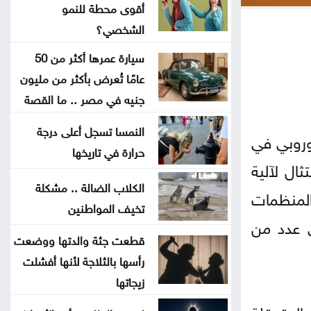
طقس صيفي عادي اليوم وارتفاع
أقوى محطة للنمو
الأحد والاثنين
الشخصي؟
سيارة عمرها أكثر من 50
بعد أقوى صعود منذ فبراير .. إلى أين
عامًا تُعرض بأكثر من مليون
تتجه أسعار الذهب؟
جنيه في مصر .. ما القصة
تهنئة لــ الدكتور القاضي بسام
النمسا تسجل أعلى درجة
أوروبي في
التلاهين
حرارة في تاريخها
ال لآلية
الكلاب الضالة .. مشكلة
بعد موسم التخريج .. هل أصبحت
ت والمنظمات
تخيف المواطنين
الشهادة الجامعية كافية؟
ى عدد من
قطعت جثة والدتها ووضعت
العنف ضد المرأة .. حق ام جريمة
رأسها بالثلاجة لأنها أفشلت
اختيار
زيجاتها
المتعقلة