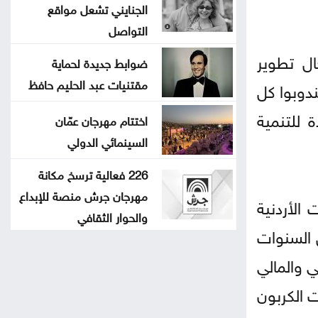
الجنايني تشعل مواقع
التواصل
ل تطوير
ضوابط جديدة لحماية
مقتنيات عبد الحليم حافظ
دوبوا كل
نظمة الأمم المتحدة للتنمية
اختتام مهرجان عمّان
السينمائي الدولي
226 فعالية ترسخ مكانة
مهرجان جرش منصة للإبداع
الأردنية
والحوار الثقافي
ون دينار سنويا خلال السنوات
 والمالي
 الكربون