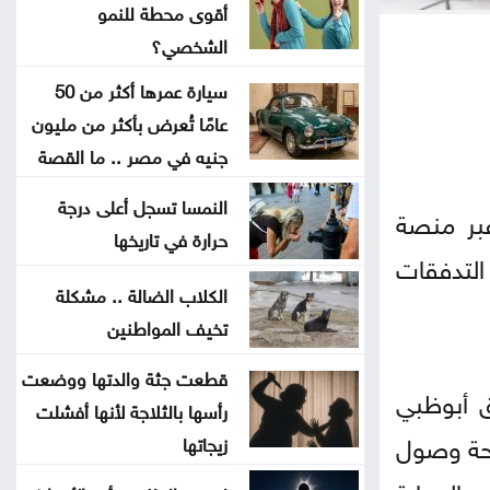
أقوى محطة للنمو
أسعار النفط تواصل ارتفاعها الجمعة
الشخصي؟
سيارة عمرها أكثر من 50
طقس صيفي عادي اليوم وارتفاع
عامًا تُعرض بأكثر من مليون
الأحد والاثنين
جنيه في مصر .. ما القصة
بعد أقوى صعود منذ فبراير .. إلى أين
النمسا تسجل أعلى درجة
عبر منصة
تتجه أسعار الذهب؟
حرارة في تاريخها
التدفقات
الكلاب الضالة .. مشكلة
تهنئة لــ الدكتور القاضي بسام
تخيف المواطنين
التلاهين
قطعت جثة والدتها ووضعت
ق أبوظبي
بعد موسم التخريج .. هل أصبحت
رأسها بالثلاجة لأنها أفشلت
الشهادة الجامعية كافية؟
تاحة وصول
زيجاتها
والحماية