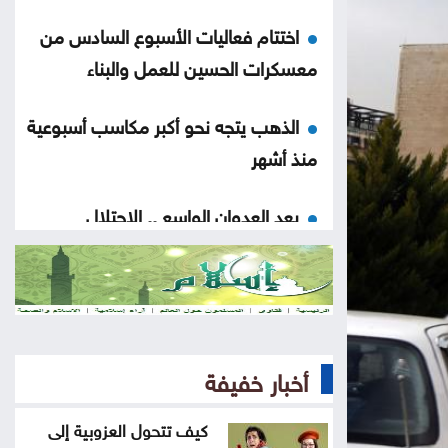
اختتام فعاليات الأسبوع السادس من
معسكرات الحسين للعمل والبناء
الذهب يتجه نحو أكبر مكاسب أسبوعية
منذ أشهر
بعد العدوان الواسع .. الاحتلال
ينسحب من مخيم قلنديا وكفر عقب
المغرب يتعاون لإعادة القُصّر المغاربة
الموجودين لدى إسبانيا
أخبار خفيفة
ارتفاع الدولار مقابل الين واليورو
الجمعة
كيف تتحول العزوبية إلى