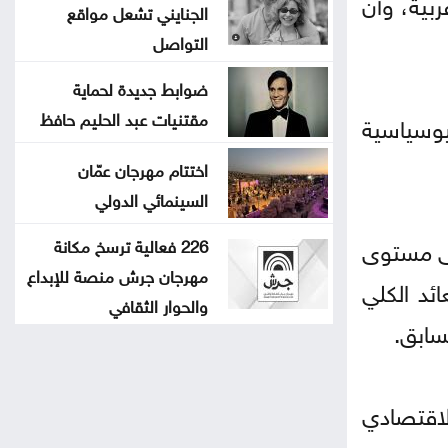
منصة تربط حاليا 8 أسواق مالية عربية، وأن
الجنايني تشعل مواقع
التواصل
ضوابط جديدة لحماية
مقتنيات عبد الحليم حافظ
يوسياسية
اختتام مهرجان عمّان
السينمائي الدولي
ها العام على مستوى
226 فعالية ترسخ مكانة
مهرجان جرش منصة للإبداع
ئد الكلي
والحوار الثقافي
لاقتصادي