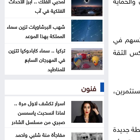
لمحبي الفلك .. أبرز الأحداث
العنف ضد المرأة .. حق ام جريمة
الفلكية في آب
اختيار
شهب البرشاويات تزين سماء
عن تهديدات المناخ في المغرب العربي
المملكة بهذا الموعد
وتسهم في
أخيراً العالم يكتشف سبتة
كس الثقة
تركيا .. سماء كابادوكيا تتزين
في المهرجان السابع
للمناطيد
فنون
مستثمرين،
اسرار تكشف لاول مرة ..
لماذا انسحبت ياسمسن
صبري من مسلسل الشادر
طة جديدة
مفاجأة منة شلبي واحمد