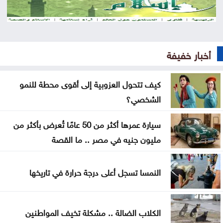
جمعية أطباء القلب الأردنية تنظم ندوة علمية
بلدية الرمثا تُخصص مليونا و140 ألف دينار لتنفيذ
مشاريع
أخبار خفيفة
تعديلات قانون الجامعات الأردنية تدخل حيز التنفيذ
كيف تتحول العزوبية إلى أقوى محطة للنمو
ارتفاع الأسهم الأوروبية في بداية التعاملات
الشخصي؟
الاتحاد الأوروبي يتمسّك بمقاطعة بطولات كأس العالم
سيارة عمرها أكثر من 50 عامًا تُعرض بأكثر من
نتائج قرعة دوري أبطال أفريقيا والكونفيدرالية
مليون جنيه في مصر .. ما القصة
تعميم بفرض رسوم على مواقف السيارات بهذا المجمع
النمسا تسجل أعلى درجة حرارة في تاريخها
إنجازات التنمية الاجتماعية لشهر تموز .. تقرير
الكلاب الضالة .. مشكلة تخيف المواطنين