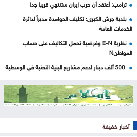
ترامب: أعتقد أن حرب إيران ستنتهي قريبا جدا
بلدية جرش الكبرى: تكليف الحوامدة مديراً لدائرة
الخدمات العامة
نظرية E-N وفرضية تحمل التكاليف على حساب
المواطنN
500 ألف دينار لدعم مشاريع البنية التحتية في الوسطية
بشيكطاش يعود من التشيك بفوز ثمين في ذهاب
تمهيدي الدوري الأوروبي
أوغندا توافق على نشر وحدة من جيشها في غزة
إسطنبول .. ثالث أكبر سفينة رافعات بالعالم تمر عبر
أخبار خفيفة
مضيق البوسفور