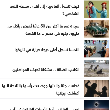
الأردن يدين التفجير الإرهابي الذي استهدف حافلة في
كيف تتحول العزوبية إلى أقوى محطة للنمو
جرمانا بريف دمشق
الشخصي؟
غوتيريش يدعو روسيا وأوكرانيا إلى تجنب استهداف
سيارة عمرها أكثر من 50 عامًا تُعرض بأكثر من
المدنيين
مليون جنيه في مصر .. ما القصة
المواصفات والمقاييس: 25% من المنتجات تحمل
النمسا تسجل أعلى درجة حرارة في تاريخها
علامات تجارية مقلدة
الدفاع اليمنية تؤكد سقوط قتلى وجرحى في هجوم
الكلاب الضالة .. مشكلة تخيف المواطنين
حوثي وتتوعد بالرد
تغيير مسار 49 سفينة وتعطيل سفينتين ضمن عمليات
قطعت جثة والدتها ووضعت رأسها بالثلاجة لأنها
فرض الحصار على إيران
أفشلت زيجاتها
المواصفات والمقاييس: لا شكاوى بشأن أسطوانات
لمحبي الفلك .. أبرز الأحداث الفلكية في آب
الغاز الجديدة