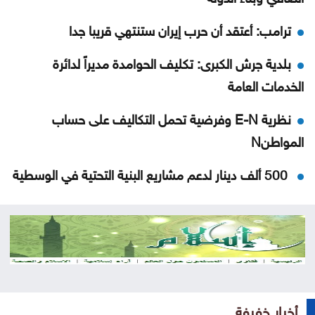
ترامب: أعتقد أن حرب إيران ستنتهي قريبا جدا
بلدية جرش الكبرى: تكليف الحوامدة مديراً لدائرة
الخدمات العامة
نظرية E-N وفرضية تحمل التكاليف على حساب
المواطنN
500 ألف دينار لدعم مشاريع البنية التحتية في الوسطية
بشيكطاش يعود من التشيك بفوز ثمين في ذهاب
تمهيدي الدوري الأوروبي
أوغندا توافق على نشر وحدة من جيشها في غزة
إسطنبول .. ثالث أكبر سفينة رافعات بالعالم تمر عبر
أخبار خفيفة