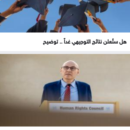
هل ستُعلن نتائج التوجيهي غداً .. توضيح