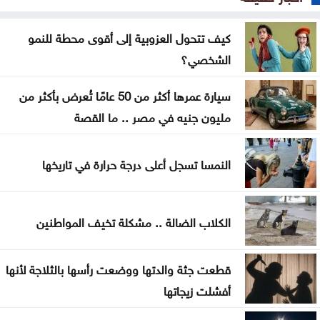
مضيق البوسفور
الأردن يدين التفجير الإرهابي الذي استهدف حافلة في
كيف تتحول العزوبية إلى أقوى محطة للنمو
جرمانا بريف دمشق
الشخصي؟
غوتيريش يدعو روسيا وأوكرانيا إلى تجنب استهداف
سيارة عمرها أكثر من 50 عامًا تُعرض بأكثر من
المدنيين
مليون جنيه في مصر .. ما القصة
المواصفات والمقاييس: 25% من المنتجات تحمل
النمسا تسجل أعلى درجة حرارة في تاريخها
علامات تجارية مقلدة
الدفاع اليمنية تؤكد سقوط قتلى وجرحى في هجوم
الكلاب الضالة .. مشكلة تخيف المواطنين
حوثي وتتوعد بالرد
تغيير مسار 49 سفينة وتعطيل سفينتين ضمن عمليات
قطعت جثة والدتها ووضعت رأسها بالثلاجة لأنها
فرض الحصار على إيران
أفشلت زيجاتها
المواصفات والمقاييس: لا شكاوى بشأن أسطوانات