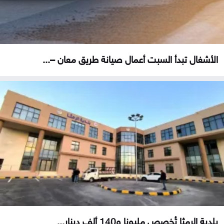
الأشغال تبدأ السبت أعمال صيانة طريق معان –...
بلدية الرمثا تُخصص مليونا و140 ألف دينار...