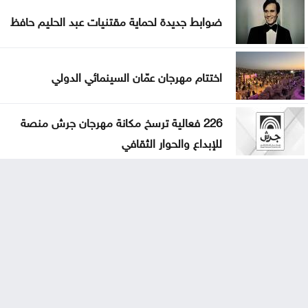
ضوابط جديدة لحماية مقتنيات عبد الحليم حافظ
اختتام مهرجان عمّان السينمائي الدولي
226 فعالية ترسخ مكانة مهرجان جرش منصة
للإبداع والحوار الثقافي