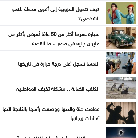
كيف تتحول العزوبية إلى أقوى محطة للنمو
لا تغيير على موعد العودة للمدارس
الشخصي؟
تركيا والسعودية وباكستان تعتزم توقيع اتفاقية دفاع
سيارة عمرها أكثر من 50 عامًا تُعرض بأكثر من
مشترك
مليون جنيه في مصر .. ما القصة
النفط يرتفع 3 دولارات مع دراسة إيران حظر عبور سفن
أميركية وإسرائيلية مضيق هرمز
النمسا تسجل أعلى درجة حرارة في تاريخها
ترامب يوقع أمرا تنفيذيا يهدف لتقييد حق اكتساب
الجنسية الأميركية بالولادة
الكلاب الضالة .. مشكلة تخيف المواطنين
التحالف بقيادة السعودية: إصابة 11 مدنيا في نجران جراء
قطعت جثة والدتها ووضعت رأسها بالثلاجة لأنها
هجمات حوثية
أفشلت زيجاتها
لمحبي الفلك .. أبرز الأحداث الفلكية في آب