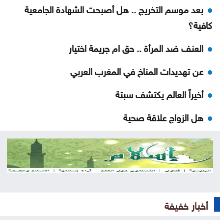
بعد موسم التخريج .. هل أصبحت الشهادة الجامعية
كافية؟
العنف ضد المرأة .. حق ام جريمة اختيار
عن تهديدات المناخ في المغرب العربي
أخيراً العالم يكتشف سبتة
هل الزواج علاقة صحية
من كريم خان إلى بيدرو سانشيز… كلفة الوقوف مع
فلسطين
جون إسبوزيتو ومجتمعات الإسلام: أحد آخر النبلاء
دراسة حديثة: التحدث بأكثر من لغة يبطئ الشيخوخة
أخبار خفيفة
البيولوجية للدماغ