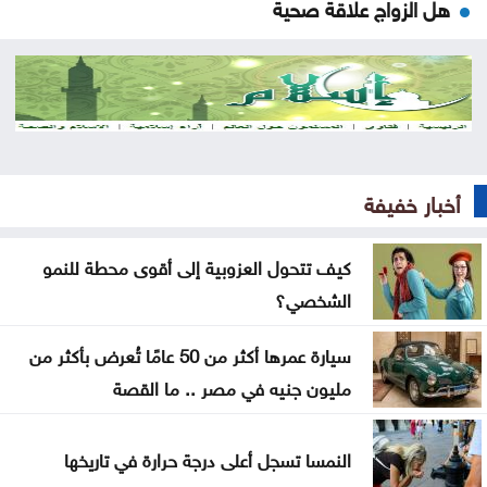
هل الزواج علاقة صحية
من كريم خان إلى بيدرو سانشيز… كلفة الوقوف مع
فلسطين
جون إسبوزيتو ومجتمعات الإسلام: أحد آخر النبلاء
دراسة حديثة: التحدث بأكثر من لغة يبطئ الشيخوخة
أخبار خفيفة
البيولوجية للدماغ
كيف تتحول العزوبية إلى أقوى محطة للنمو
لا تغيير على موعد العودة للمدارس
الشخصي؟
تركيا والسعودية وباكستان تعتزم توقيع اتفاقية دفاع
سيارة عمرها أكثر من 50 عامًا تُعرض بأكثر من
مشترك
مليون جنيه في مصر .. ما القصة
النفط يرتفع 3 دولارات مع دراسة إيران حظر عبور سفن
أميركية وإسرائيلية مضيق هرمز
النمسا تسجل أعلى درجة حرارة في تاريخها