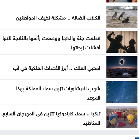
ترامب يوقع أمرا تنفيذيا يهدف لتقييد حق اكتساب
الجنسية الأميركية بالولادة
الكلاب الضالة .. مشكلة تخيف المواطنين
التحالف بقيادة السعودية: إصابة 11 مدنيا في نجران جراء
قطعت جثة والدتها ووضعت رأسها بالثلاجة لأنها
هجمات حوثية
أفشلت زيجاتها
لمحبي الفلك .. أبرز الأحداث الفلكية في آب
شهب البرشاويات تزين سماء المملكة بهذا
الموعد
تركيا .. سماء كابادوكيا تتزين في المهرجان السابع
للمناطيد