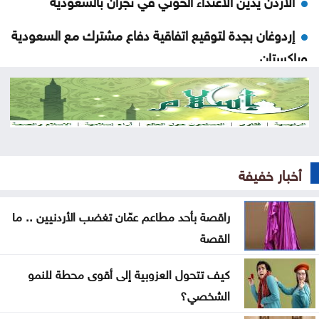
الأردن يدين الاعتداء الحوثي في نجران بالسعودية
إردوغان بجدة لتوقيع اتفاقية دفاع مشترك مع السعودية
وباكستان
ارتفاع كبير في الصادرات والواردات الصينية
الاحتلال يلقي قنبلة باتجاه جرافة للجيش اللبناني
بالمنصوري
أخبار خفيفة
خلّف قتلى وجرحى .. هجوم حوثي بالمسيّرات على مأرب
العثور على جثة شخص داخل حفرة في الكورة
راقصة بأحد مطاعم عمّان تغضب الأردنيين .. ما
القصة
الاحتلال يقصف بلدة ميس الجبل جنوبي لبنان
كيف تتحول العزوبية إلى أقوى محطة للنمو
فينيسيوس جونيور يمدد عقده مع ريال مدريد
الشخصي؟
ارتفاع عدد إصابات إيبولا إلى أكثر من 4 آلاف بالكونغو