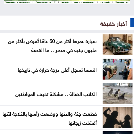
قلنديا تحت الحصار .. الرئاسة الفلسطينية تحذر من
مخطط يستهدف المخيمات
أخبار خفيفة
وزير الاقتصاد الرقمي يفتتح المركز التكنولوجي منصة
الشمال في إربد
سيارة عمرها أكثر من 50 عامًا تُعرض بأكثر من
مليون جنيه في مصر .. ما القصة
بيان صادر عن اللجنة النقابية للعاملين في شركة البوتاس
العربية
النمسا تسجل أعلى درجة حرارة في تاريخها
ندوة بعنوان المفرق .. عروس البادية ودورها في بناء
السردية الأردنية الأحد
الكلاب الضالة .. مشكلة تخيف المواطنين
عمان الاهلية بطلة الجامعات الأردنية في الكراتيه للطلاب
ووصيفه البطولة للطالبات .. صور
قطعت جثة والدتها ووضعت رأسها بالثلاجة لأنها
أفشلت زيجاتها
سياحة عجلون تطلق رحلات برنامج أردننا جنة إلى مختلف