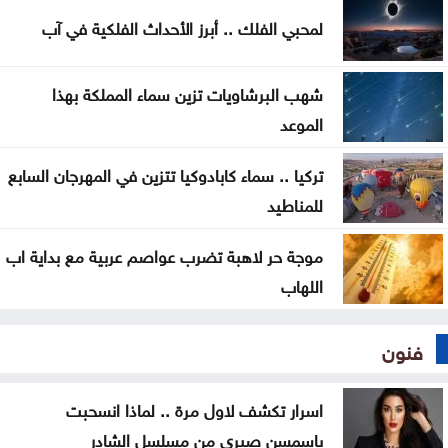
مناطق المملكة
لمحبي الفلك .. أبرز الأحداث الفلكية في آب
صادرات عمّان الصناعية تكسر حاجز 4 مليارات دينار منذ
بداية العام
شهب البرشاويات تزين سماء المملكة بهذا
الموعد
سلسلة غارات إسرائيلية على جنوب لبنان تزامنا مع
استمرار مفاوضات روما
تركيا .. سماء كابادوكيا تتزين في المهرجان السابع
للمناطيد
الوصاية الهاشمية تحظى بإجماع عربي وإسلامي في
اجتماع عمّان
موجة حر لاهبة تضرب عواصم عربية مع بداية اب
اللهاب
فنون
اسرار تكشف لاول مرة .. لماذا انسحبت
ياسمسن صبري من مسلسل الشادر