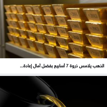
الذهب يلامس ذروة 7 أسابيع بفضل آمال إعادة...