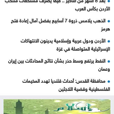
الأردن بكأس العرب
الذهب يلامس ذروة 7 أسابيع بفضل آمال إعادة فتح
هرمز
الأردن ودول عربية وإسلامية يدينون الانتهاكات
الإسرائيلية المتواصلة في غزة
النفط يرتفع وسط حذر بشأن نتائج المحادثات بين إيران
وعمان
محافظة القدس: أحداث قلنديا تهدد المخيمات
الفلسطينية وقضية اللاجئين
الاحتلال يعتقل ويحقق ميدانيا مع أكثر من 60 فلسطينيا
من مخيم قلنديا