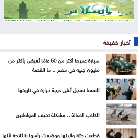
الاحتلال يعتقل ويحقق ميدانيا مع أكثر من 60 فلسطينيا
من مخيم قلنديا
قلنديا تحت الحصار .. الرئاسة الفلسطينية تحذر من
مخطط يستهدف المخيمات
أخبار خفيفة
وزير الاقتصاد الرقمي يفتتح المركز التكنولوجي منصة
الشمال في إربد
سيارة عمرها أكثر من 50 عامًا تُعرض بأكثر من
مليون جنيه في مصر .. ما القصة
بيان صادر عن اللجنة النقابية للعاملين في شركة البوتاس
العربية
النمسا تسجل أعلى درجة حرارة في تاريخها
ندوة بعنوان المفرق .. عروس البادية ودورها في بناء
السردية الأردنية الأحد
الكلاب الضالة .. مشكلة تخيف المواطنين
عمان الاهلية بطلة الجامعات الأردنية في الكراتيه للطلاب
ووصيفه البطولة للطالبات .. صور
قطعت جثة والدتها ووضعت رأسها بالثلاجة لأنها