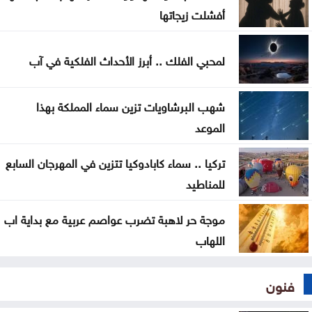
أفشلت زيجاتها
سياحة عجلون تطلق رحلات برنامج أردننا جنة إلى مختلف
مناطق المملكة
لمحبي الفلك .. أبرز الأحداث الفلكية في آب
صادرات عمّان الصناعية تكسر حاجز 4 مليارات دينار منذ
بداية العام
شهب البرشاويات تزين سماء المملكة بهذا
الموعد
سلسلة غارات إسرائيلية على جنوب لبنان تزامنا مع
استمرار مفاوضات روما
تركيا .. سماء كابادوكيا تتزين في المهرجان السابع
للمناطيد
الوصاية الهاشمية تحظى بإجماع عربي وإسلامي في
اجتماع عمّان
موجة حر لاهبة تضرب عواصم عربية مع بداية اب
اللهاب
فنون