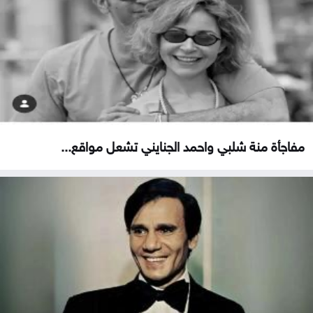
مفاجأة منة شلبي واحمد الجنايني تشعل مواقع...