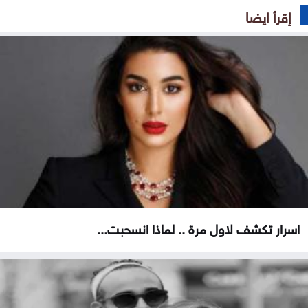
إقرأ ايضا
اسرار تكشف لاول مرة .. لماذا انسحبت...