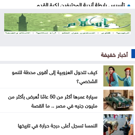
تأسيس رابطة أندية المحترفين لكرة القدم
122 موقعاً مزيفاً تنتحل مؤسسات أردنية .. تقرير رسمي
يكشف أخطر أبواب الاختراق
ضبط أربع حقائب تحتوي على كميات كبيرة من المخدرات
أخبار خفيفة
كيف يصيغ قانون العفو العام معادلة السلم المجتمعي
كهرباء إربد تطلق خدماتها الإلكترونية عبر تطبيقها الذكي
كيف تتحول العزوبية إلى أقوى محطة للنمو
و«سند»
الشخصي؟
النائب الكباريتي يُثمن مواقف الملك تجاه القدس
سيارة عمرها أكثر من 50 عامًا تُعرض بأكثر من
مليون جنيه في مصر .. ما القصة
عطاء حكومي لتعزيز مخزون النفط
حفيدة كبير العسكر تعتلي منصة الحق
النمسا تسجل أعلى درجة حرارة في تاريخها