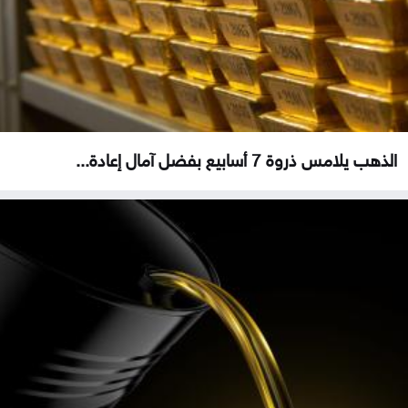
الذهب يلامس ذروة 7 أسابيع بفضل آمال إعادة...