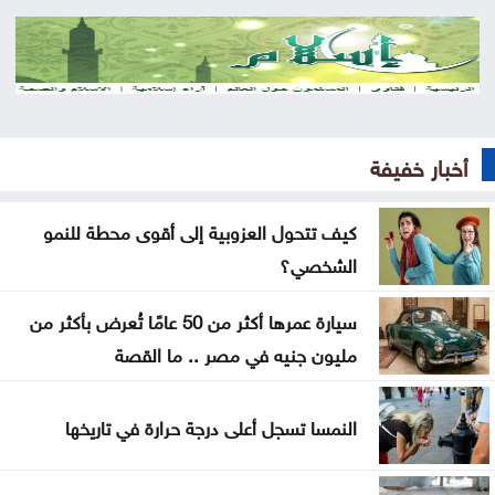
العراق يستلم 500 مليون دولار من البنك المركزي
الأميركي
إرادة ملكية بتعيين رئيس الديوان الملكي ومدير مكتب
الملك في مجلس الأمن القومي
أخبار خفيفة
إصابة طفلين فلسطينيين بنيران الجيش الإسرائيلي في
غزة
كيف تتحول العزوبية إلى أقوى محطة للنمو
الشخصي؟
بلال احمد المحاسنه مبارك المسمى الجديد
سيارة عمرها أكثر من 50 عامًا تُعرض بأكثر من
الأشغال تبدأ السبت أعمال صيانة طريق معان – البادية
مليون جنيه في مصر .. ما القصة
تخفيض عدد أعضاء مجلس التعليم العالي ومجالس
الأمناء
النمسا تسجل أعلى درجة حرارة في تاريخها
توافق مبدئي على آلية تعيين المدير التنفيذي للبلديات