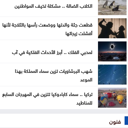
الكلاب الضالة .. مشكلة تخيف المواطنين
اليرموك تطلق اسم اليوبيل الذهبي على خريجي الفوج
47 من طلبتها
قطعت جثة والدتها ووضعت رأسها بالثلاجة لأنها
تعيين سفيرين جديدين لبيلاروس والبيرو غير مقيمين
أفشلت زيجاتها
جمعية أطباء القلب الأردنية تنظم ندوة علمية
لمحبي الفلك .. أبرز الأحداث الفلكية في آب
شهب البرشاويات تزين سماء المملكة بهذا
الموعد
تركيا .. سماء كابادوكيا تتزين في المهرجان السابع
للمناطيد
فنون