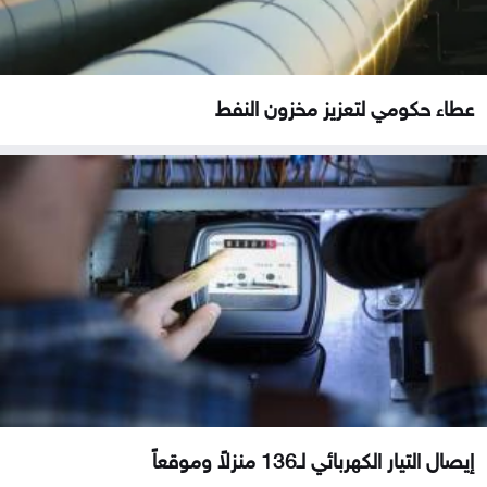
عطاء حكومي لتعزيز مخزون النفط
إيصال التيار الكهربائي لـ136 منزلاً وموقعاً