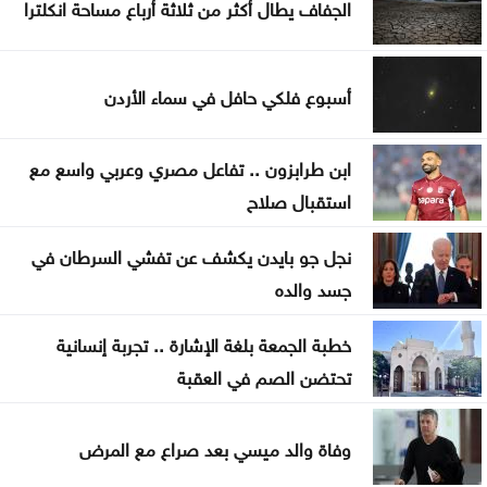
الجفاف يطال أكثر من ثلاثة أرباع مساحة انكلترا
الصفدي ووزير خارجية بيرو يبحثان التطورات الإقليمية
إدارة السير: لا مخالفات مرورية حتى مساء إعلان نتائج
أسبوع فلكي حافل في سماء الأردن
التوجيهي
الجفاف يطال أكثر من ثلاثة أرباع مساحة انكلترا
ابن طرابزون .. تفاعل مصري وعربي واسع مع
استقبال صلاح
كولومبيا تعلن الاعتراف بسيادة إسرائيل على الجولان
السوري المحتل
نجل جو بايدن يكشف عن تفشي السرطان في
جسد والده
رئيس حكومة سبتة الإسبانية يدعو إلى احتجاز المهاجرين
إلى حين ترحيلهم
خطبة الجمعة بلغة الإشارة .. تجربة إنسانية
تحتضن الصم في العقبة
مستوطنون يواصلون حصار منزل في جنوب نابلس
لليوم الثاني
وفاة والد ميسي بعد صراع مع المرض