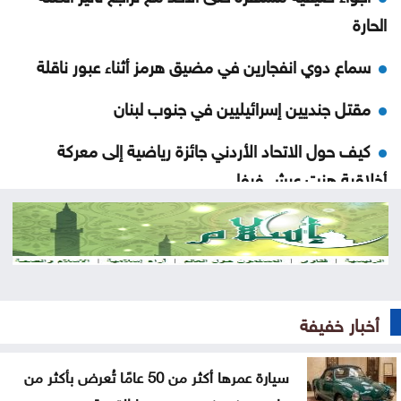
الحارة
سماع دوي انفجارين في مضيق هرمز أثناء عبور ناقلة
مقتل جنديين إسرائيليين في جنوب لبنان
كيف حول الاتحاد الأردني جائزة رياضية إلى معركة
أخلاقية هزت عرش فيفا
اتهامات الأمير علي تهز الفيفا .. ماذا قالت الصحافة
العالمية عن إنفانتينو؟
إسبانيا تسعى لاستضافة نهائي مونديال 2030 بدلًا من
المغرب
أخبار خفيفة
سيارة عمرها أكثر من 50 عامًا تُعرض بأكثر من مليون
سيارة عمرها أكثر من 50 عامًا تُعرض بأكثر من
جنيه في مصر .. ما القصة