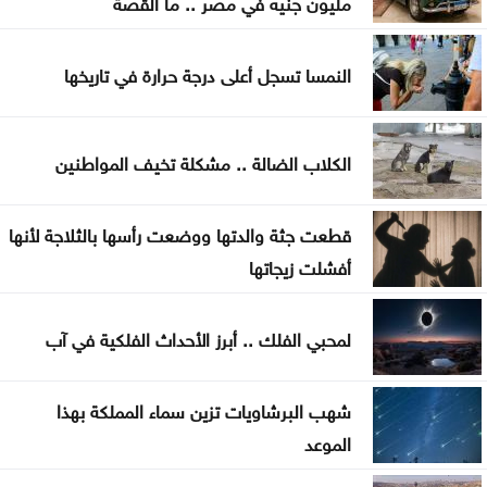
مليون جنيه في مصر .. ما القصة
نقص الشرائح يلاحق آبل .. هل تتأثر أجهزة آيفون وماك؟
النمسا تسجل أعلى درجة حرارة في تاريخها
هل أصبحت الهواتف القابلة للطي مملة؟
5 إشارات قد يرسلها القلب قبل الجلطة .. لا تتجاهلها
الكلاب الضالة .. مشكلة تخيف المواطنين
العدو الخفي للمسافرين .. لماذا يرهقك اختلاف التوقيت
قطعت جثة والدتها ووضعت رأسها بالثلاجة لأنها
وداعا لعسر الهضم .. طرق منزلية بسيطة تمنح معدتك
أفشلت زيجاتها
الراحة
هل تأكل البطيخ مع الخبز؟ خبراء يوضحون ما قد يحدث
لمحبي الفلك .. أبرز الأحداث الفلكية في آب
لجسمك
شهب البرشاويات تزين سماء المملكة بهذا
الموعد