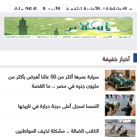
الاحتياطيات الأجنبية ترتفع في الأردن إلى 26.6 مليار
دولار لنهاية تموز
الاحتلال يواصل اقتحام مخيم قلنديا وسط هدم وتشديد
للإجراءات العسكرية
الجيش يعلن فتح باب التجنيد لحملة بكالوريوس الحقوق
أخبار خفيفة
والقانون
سيارة عمرها أكثر من 50 عامًا تُعرض بأكثر من
الذهب يسجل أعلى مستوى له منذ 7 أسابيع
مليون جنيه في مصر .. ما القصة
الأمم المتحدة: داعش ما يزال يهدد السلم والأمن
الدوليين
النمسا تسجل أعلى درجة حرارة في تاريخها
تحذيرات أمنية في كولومبيا من هجمات إرهابية أثناء
مراسم التنصيب
الكلاب الضالة .. مشكلة تخيف المواطنين