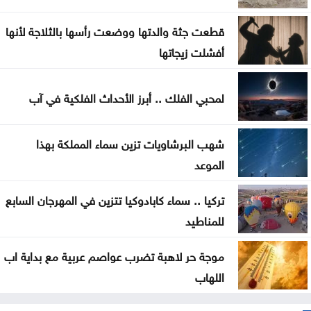
أجواء صيفية مستقرة حتى الأحد مع تراجع تأثير الكتلة
قطعت جثة والدتها ووضعت رأسها بالثلاجة لأنها
الحارة
أفشلت زيجاتها
سماع دوي انفجارين في مضيق هرمز أثناء عبور ناقلة
لمحبي الفلك .. أبرز الأحداث الفلكية في آب
مقتل جنديين إسرائيليين في جنوب لبنان
كيف حول الاتحاد الأردني جائزة رياضية إلى معركة
شهب البرشاويات تزين سماء المملكة بهذا
أخلاقية هزت عرش فيفا
الموعد
تركيا .. سماء كابادوكيا تتزين في المهرجان السابع
للمناطيد
موجة حر لاهبة تضرب عواصم عربية مع بداية اب
اللهاب