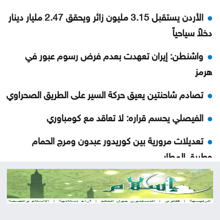
الأردن يستقبل 3.15 مليون زائر ويحقق 2.47 مليار دينار
دخلاً سياحياً
واشنطن: إيران تعهدت بعدم فرض رسوم عبور في
هرمز
تصادم شاحنتين يعيق حركة السير على الطريق الصحراوي
الفيصلي يحسم قراره: لا تعاقد مع كومباوري
تعديلات مرورية بين كوريدور عبدون ومرج الحمام
وطريق المطار
148 ألف أسرة تستفيد من مساعدات نقدية وعينية
خلال النصف الأول
عُمان: مفاوضات الملاحة في هرمز تسير بأجواء إيجابية