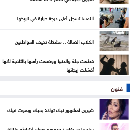
مجلس الأمن يعقد جلسة بشأن الضفة الغربية الثلاثاء
النمسا تسجل أعلى درجة حرارة في تاريخها
الكلاب الضالة .. مشكلة تخيف المواطنين
قطعت جثة والدتها ووضعت رأسها بالثلاجة لأنها
أفشلت زيجاتها
فنون
شيرين لمشهور تيك توك: بحبك وبموت فيك
سامو زين يفاجئ جمهوره ويعلن ارتباطه بفنانة