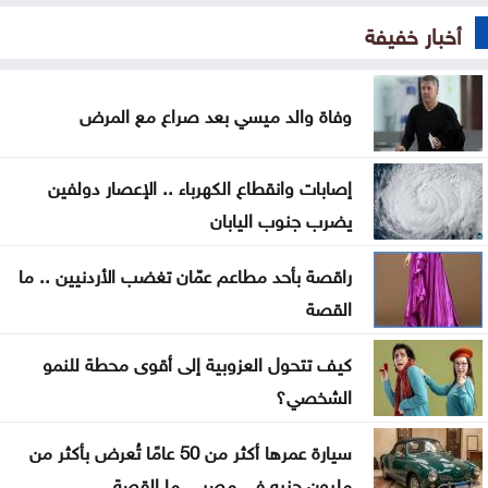
أخبار خفيفة
إصابة سفينة بمقذوف غير محدد قبالة عُمان
رئيس الوزراء العراقي: نسعى لعلاقات متوازنة مع دول
وفاة والد ميسي بعد صراع مع المرض
الجوار
مجلس التعاون: الاعتداء الإيراني على ناقلة أدنوك تهديد
إصابات وانقطاع الكهرباء .. الإعصار دولفين
خطير للملاحة
يضرب جنوب اليابان
وفاة والد ميسي بعد صراع مع المرض
راقصة بأحد مطاعم عمّان تغضب الأردنيين .. ما
القصة
تطوير العقبة وتكية أم علي توقعان اتفاقية لدعم الأسر
المحتاجة
كيف تتحول العزوبية إلى أقوى محطة للنمو
الشخصي؟
متعافٍ من الكريستال يحذر: الإدمان يدمر الإنسان
والمجتمع
سيارة عمرها أكثر من 50 عامًا تُعرض بأكثر من
مليون جنيه في مصر .. ما القصة