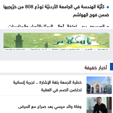
كلّيّة الهندسة في الجامعة الأردنيّة تودّع 808 من خرّيجيها
ضمن فوج الهواشم
العيسوي يرعى احتفال أهالي الرمثا بالأعياد والمناسبات
الوطنية
انطلاق فعاليات مهرجان العباءة الخضراء في عجلون
إصابة 3 عسكريين لبنانيين وعدوان على الجنوب
أخبار خفيفة
اتفاق مكة للدفاع المشترك: تعاون إقليمي لا يستهدف
إيران
خطبة الجمعة بلغة الإشارة .. تجربة إنسانية
تحتضن الصم في العقبة
نقابة الصحفيين تثمن دعم الصحافة الورقية وتستكمل
تشكيل لجانها
وفاة والد ميسي بعد صراع مع المرض
تركيب 15 مقعدًا في مواقف الحافلات بمحيط