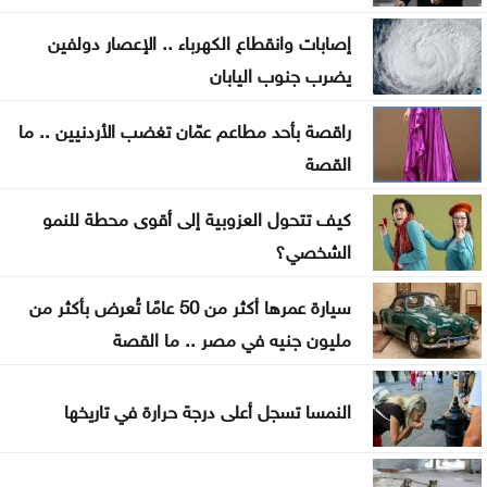
مستشفى الأميرة بسمة
إصابات وانقطاع الكهرباء .. الإعصار دولفين
بلغاريا تستدعي سفيرة أوكرانيا إثر انفجار مسيرة في
يضرب جنوب اليابان
أراضيها
راقصة بأحد مطاعم عمّان تغضب الأردنيين .. ما
خطبة الجمعة بلغة الإشارة .. تجربة إنسانية تحتضن الصم
القصة
في العقبة
كيف تتحول العزوبية إلى أقوى محطة للنمو
إصابة 3 عسكريين لبنانيين أثناء تفكيك ذخائر جنوبي
الشخصي؟
البلاد
سيارة عمرها أكثر من 50 عامًا تُعرض بأكثر من
لأول مرة .. تقنية VAR حاضرة في الموسم الكروي
مليون جنيه في مصر .. ما القصة
الجديد
النمسا تسجل أعلى درجة حرارة في تاريخها