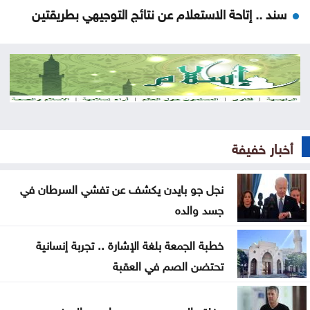
سند .. إتاحة الاستعلام عن نتائج التوجيهي بطريقتين
مقتل مدنيين وعسكرين بهجمات للحوثيين في اليمن
رسالة من حماس إلى الولايات المتحدة
المحافظة يرعى احتفال اليرموك بتخريج طلبة الدراسات
العليا .. صور
أخبار خفيفة
عطاءات بـ1.5مليون دينار لتأهيل طرق في مادبا
نجل جو بايدن يكشف عن تفشي السرطان في
البدء بحملة لتعزيز السلامة المرورية أمام المدارس
جسد والده
62.1 مليون دينار أرباح مصفاة البترول
خطبة الجمعة بلغة الإشارة .. تجربة إنسانية
البابا يدعو إلى إنشاء ممرات إنسانية في السودان
تحتضن الصم في العقبة
العرموطي ينتقد غياب الحكومة عن جلسات النواب
وفاة والد ميسي بعد صراع مع المرض