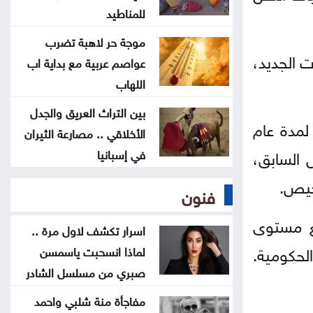
للمناطيد
بعد انتشار فيديو مؤثر لها .. آخر
موجة حر لاهبة تضرب
تطورات قضية نور برغل
 الجديد،
عواصم عربية مع بداية اب
اللهاب
رؤية عمّان تطالب بعدم نشر صور
بين التراث العريق والجدل
النفايات المتراكمة دون تفاصيل
لمدة عام
الأخلاقي .. مصارعة الثيران
ص السابق،
في إسبانيا
مفاجأة منة شلبي واحمد الجنايني
تشعل مواقع التواصل
خيص.
فنون
لماذا يهزم السرطان بعض المدخنين
فع مستوى
اسرار تكشف لاول مرة ..
ويتجاوز اخرين ؟ سر يحير العلماء
الحكومية.
لماذا انسحبت ياسمسن
صبري من مسلسل الشادر
مفاجأة منة شلبي واحمد