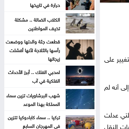
ربعُ قرنٍ من الرّيادة يصنعُ 313 قصّةَ
حرارة في تاريخها
نجاحٍ جديدة
الكلاب الضالة .. مشكلة
تخيف المواطنين
تفشي إيبولا في الكونغو: زيارة مدير
منظمة الصحة العالمية
قطعت جثة والدتها ووضعت
رأسها بالثلاجة لأنها أفشلت
المغرب .. تواصل إخماد حرائق غابة
تغيير على
زيجاتها
صفرو بعد التهامها 120 هكتارا
لمحبي الفلك .. أبرز الأحداث
الفلكية في آب
اسرار تكشف لاول مرة .. لماذا
لى أنه لم
انسحبت ياسمسن صبري من مسلسل
شهب البرشاويات تزين سماء
الشادر
المملكة بهذا الموعد
والتي عدلت
اجتماع رباعي في عمّان يبحث الأمن
تركيا .. سماء كابادوكيا تتزين
را، ورسوم الترخيص بـ 100 دينار. لمركبات النقل
الإقليمي والممرات المائية
في المهرجان السابع