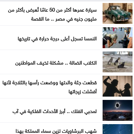
أعيان: مواقف الملك تعكس التزامًا أردنيًا راسخًا بالدفاع
سيارة عمرها أكثر من 50 عامًا تُعرض بأكثر من
عن القدس ومقدساتها
مليون جنيه في مصر .. ما القصة
إيران: مفاوضات مضيق هرمز مع عُمان في مراحلها
النمسا تسجل أعلى درجة حرارة في تاريخها
النهائية
الرئيس الإيراني: صعوبة التواصل مع المرشد مجتبى
الكلاب الضالة .. مشكلة تخيف المواطنين
خامنئي
لجنة "4+4" الليبية تتوصل لاتفاق بشأن تعيين رئيس
قطعت جثة والدتها ووضعت رأسها بالثلاجة لأنها
مفوضية الانتخابات
أفشلت زيجاتها
لجنة أوضاع اللاعبين تصدر قرارات بحق أندية المحترفين
لمحبي الفلك .. أبرز الأحداث الفلكية في آب
كلّيّة علوم التّأهيل في الجامعة الأردنيّة ربعُ قرنٍ من
الرّيادة يصنعُ 313 قصّةَ نجاحٍ جديدة
شهب البرشاويات تزين سماء المملكة بهذا