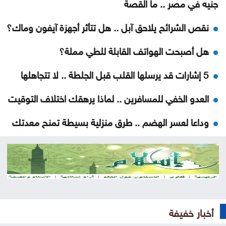
جنيه في مصر .. ما القصة
نقص الشرائح يلاحق آبل .. هل تتأثر أجهزة آيفون وماك؟
هل أصبحت الهواتف القابلة للطي مملة؟
5 إشارات قد يرسلها القلب قبل الجلطة .. لا تتجاهلها
العدو الخفي للمسافرين .. لماذا يرهقك اختلاف التوقيت
وداعا لعسر الهضم .. طرق منزلية بسيطة تمنح معدتك
الراحة
هل تأكل البطيخ مع الخبز؟ خبراء يوضحون ما قد يحدث
لجسمك
عطالله: الوصاية الهاشمية صمام أمان للمقدسات في
أخبار خفيفة
القدس