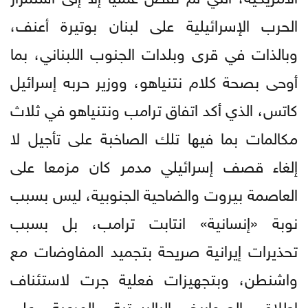
الحرب الإسرائيلية على لبنان بوتيرة أعنف،
وبالذات في قرى وبلدات الجنوب اللبناني، بما
أوحى بصحة كلام نتنياهو، ووزير حربه إسرائيل
كاتس، الذي أكد اتفاق ترامب ونتنياهو في ثلاث
مكالمات بما فيها تلك الصاخبة على تأجيل لا
إلغاء قصف إسرائيلي مدمر كان مزمعا على
العاصمة بيروت والضاحية الجنوبية، ليس بسبب
نوبة «إنسانية» انتابت ترامب، بل بسبب
تحذيرات إيرانية صريحة بتجميد المفاوضات مع
واشنطن، وبتجهيزات فعلية جرت لاستئناف
إطلاق الصواريخ الباليستية المرعبة على