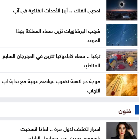
الرئيس الإيراني: صعوبة التواصل مع المرشد مجتبى
لمحبي الفلك .. أبرز الأحداث الفلكية في آب
خامنئي
لجنة "4+4" الليبية تتوصل لاتفاق بشأن تعيين رئيس
شهب البرشاويات تزين سماء المملكة بهذا
مفوضية الانتخابات
الموعد
تركيا .. سماء كابادوكيا تتزين في المهرجان السابع
للمناطيد
موجة حر لاهبة تضرب عواصم عربية مع بداية اب
اللهاب
فنون
اسرار تكشف لاول مرة .. لماذا انسحبت
ياسمسن صبري من مسلسل الشادر