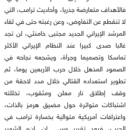
فالأهداف متعارضة جذريا، وأحاديث ترامب، التي
لا تنقطع عن التفاوض، وعن رغبته حتى في لقاء
المرشد الإيراني الجديد مجتبى خامنئي، لن تجد
غالبا صدى كبيرا عند النظام الإيراني الأكثر
تماسكا وتصميما وجرأة، ويشجعه نجاحه في
الصمود المذهل خلال حرب الأربعين يوما، ثم
تطوير استعداده القتالي خلال مدد لاحقة من
وقف إطلاق نار معلن ومثقوب، تخللته
اشتباكات متواترة حول مضيق هرمز بالذات،
واعترافات أمريكية متوالية بخسارة ترامب في
الحرب، فبعد تقرير «سي. إن. إن» الشهير