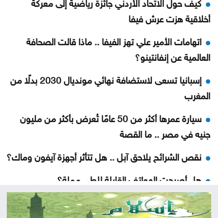
كيف حول الاتحاد الأردني جائزة رياضية إلى معركة
أخلاقية هزت عرش فيفا
اتهامات الأمير علي تهز الفيفا .. ماذا قالت الصحافة
العالمية عن إنفانتينو؟
إسبانيا تسعى لاستضافة نهائي مونديال 2030 بدلًا من
المغرب
سيارة عمرها أكثر من 50 عامًا تُعرض بأكثر من مليون
جنيه في مصر .. ما القصة
نقص الشرائح يلاحق آبل .. هل تتأثر أجهزة آيفون وماك؟
هل أصبحت الهواتف القابلة للطي مملة؟
5 إشارات قد يرسلها القلب قبل الجلطة .. لا تتجاهلها