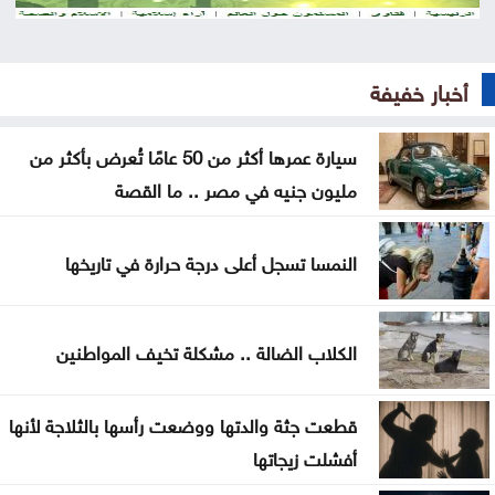
العدو الخفي للمسافرين .. لماذا يرهقك اختلاف التوقيت
وداعا لعسر الهضم .. طرق منزلية بسيطة تمنح معدتك
أخبار خفيفة
الراحة
هل تأكل البطيخ مع الخبز؟ خبراء يوضحون ما قد يحدث
سيارة عمرها أكثر من 50 عامًا تُعرض بأكثر من
لجسمك
مليون جنيه في مصر .. ما القصة
عطالله: الوصاية الهاشمية صمام أمان للمقدسات في
النمسا تسجل أعلى درجة حرارة في تاريخها
القدس
أعيان: مواقف الملك تعكس التزامًا أردنيًا راسخًا بالدفاع
الكلاب الضالة .. مشكلة تخيف المواطنين
عن القدس ومقدساتها
إيران: مفاوضات مضيق هرمز مع عُمان في مراحلها
قطعت جثة والدتها ووضعت رأسها بالثلاجة لأنها
النهائية
أفشلت زيجاتها