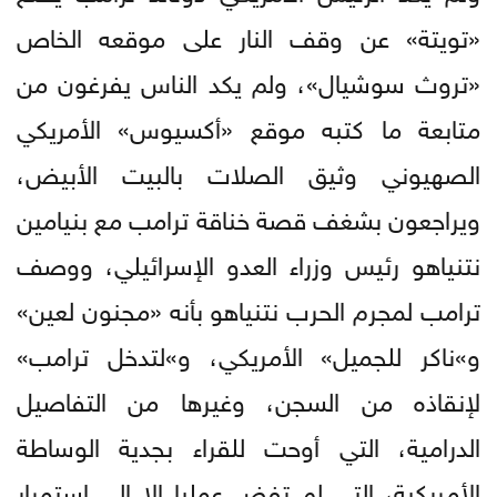
«تويتة» عن وقف النار على موقعه الخاص
«تروث سوشيال»، ولم يكد الناس يفرغون من
متابعة ما كتبه موقع «أكسيوس» الأمريكي
الصهيوني وثيق الصلات بالبيت الأبيض،
ويراجعون بشغف قصة خناقة ترامب مع بنيامين
نتنياهو رئيس وزراء العدو الإسرائيلي، ووصف
ترامب لمجرم الحرب نتنياهو بأنه «مجنون لعين»
و»ناكر للجميل» الأمريكي، و»لتدخل ترامب»
لإنقاذه من السجن، وغيرها من التفاصيل
الدرامية، التي أوحت للقراء بجدية الوساطة
الأمريكية، التي لم تفض عمليا إلا إلى استمرار