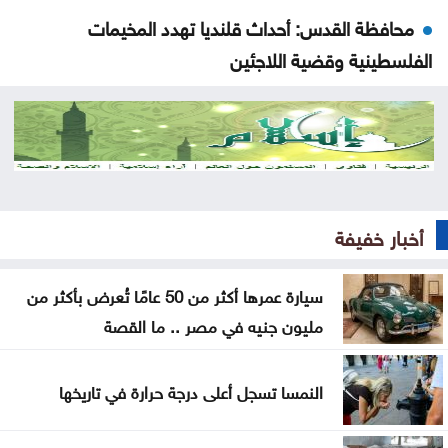
محافظة القدس: أحداث قلنديا تهدد المخيمات
الفلسطينية وقضية اللاجئين
الاحتلال يعتقل ويحقق ميدانيا مع أكثر من 60 فلسطينيا
من مخيم قلنديا
قلنديا تحت الحصار .. الرئاسة الفلسطينية تحذر من
مخطط يستهدف المخيمات
أخبار خفيفة
وزير الاقتصاد الرقمي يفتتح المركز التكنولوجي منصة
الشمال في إربد
سيارة عمرها أكثر من 50 عامًا تُعرض بأكثر من
مليون جنيه في مصر .. ما القصة
بيان صادر عن اللجنة النقابية للعاملين في شركة البوتاس
العربية
النمسا تسجل أعلى درجة حرارة في تاريخها
ندوة بعنوان المفرق .. عروس البادية ودورها في بناء