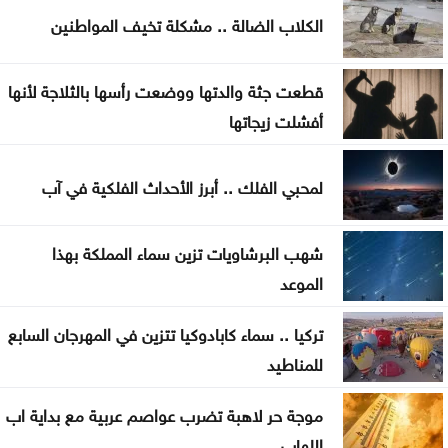
السردية الأردنية الأحد
الكلاب الضالة .. مشكلة تخيف المواطنين
عمان الاهلية بطلة الجامعات الأردنية في الكراتيه للطلاب
ووصيفه البطولة للطالبات .. صور
قطعت جثة والدتها ووضعت رأسها بالثلاجة لأنها
أفشلت زيجاتها
سياحة عجلون تطلق رحلات برنامج أردننا جنة إلى مختلف
مناطق المملكة
لمحبي الفلك .. أبرز الأحداث الفلكية في آب
صادرات عمّان الصناعية تكسر حاجز 4 مليارات دينار منذ
بداية العام
شهب البرشاويات تزين سماء المملكة بهذا
الموعد
سلسلة غارات إسرائيلية على جنوب لبنان تزامنا مع
استمرار مفاوضات روما
تركيا .. سماء كابادوكيا تتزين في المهرجان السابع
للمناطيد
الوصاية الهاشمية تحظى بإجماع عربي وإسلامي في
اجتماع عمّان
موجة حر لاهبة تضرب عواصم عربية مع بداية اب
اللهاب