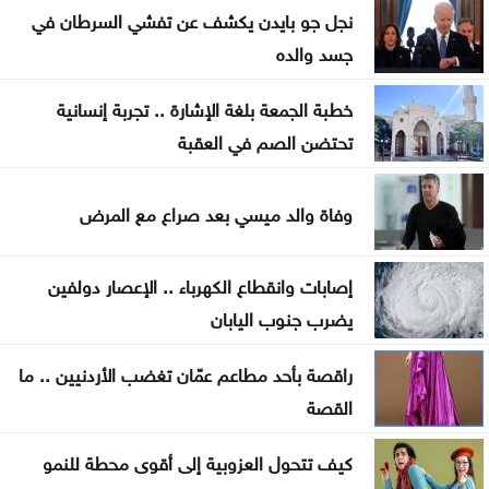
الصفدي والزياني يبحثان تطورات الأوضاع الإقليمية
نجل جو بايدن يكشف عن تفشي السرطان في
وسبل إنهاء التصعيد
جسد والده
اضطرابات جوية موسمية تضرب مناطق عربية خلال
خطبة الجمعة بلغة الإشارة .. تجربة إنسانية
الأيام المقبلة
تحتضن الصم في العقبة
كان الله في عون وزير التربية والتعليم والتعليم العالي ..
استحقاقات ثقيلة واختبار حقيقي للكفاءة والحوكمة
وفاة والد ميسي بعد صراع مع المرض
تركيا تطالب روسيا وأوكرانيا بتعليق الهجمات في البحر
إصابات وانقطاع الكهرباء .. الإعصار دولفين
الأسود
يضرب جنوب اليابان
اتفاق مكة وإعادة تشكيل الأمن الإقليمي… لماذا تبحث
راقصة بأحد مطاعم عمّان تغضب الأردنيين .. ما
الدول العربية عن مظلات جديدة؟ وأين مصر؟
القصة
رحلة في ذاكرة الوطن .. موظفو اليرموك يثمّنون جهود
كيف تتحول العزوبية إلى أقوى محطة للنمو
نادي العاملين