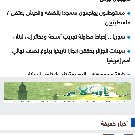
مستوطنون يهاجمون مسجدا بالضفة والجيش يعتقل 7
فلسطينيين
سوريا .. إحباط محاولة تهريب أسلحة وذخائر إلى لبنان
سيدات الجزائر يحققن إنجازا تاريخيا ببلوغ نصف نهائي
أمم إفريقيا
شقة مهجورة في الرصيفة تثير شكاوى السكان ..
تفاصيل
السعودية واليمن وقطر ترحب ببيان مجلس الأمن إزاء
هجمات الحوثيين
المنتخب الوطني ت 20 يتغلب على نظيره الكويتي وديا
أخبار خفيفة