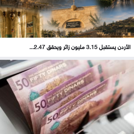
الأردن يستقبل 3.15 مليون زائر ويحقق 2.47...