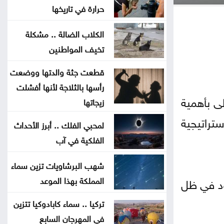
ربعُ قرنٍ من الرّيادة يصنعُ 313 قصّةَ
حرارة في تاريخها
نجاحٍ جديدة
الكلاب الضالة .. مشكلة
تخيف المواطنين
تفشي إيبولا في الكونغو: زيارة مدير
منظمة الصحة العالمية
قطعت جثة والدتها ووضعت
رأسها بالثلاجة لأنها أفشلت
المغرب .. تواصل إخماد حرائق غابة
ظى بأهمية
زيجاتها
صفرو بعد التهامها 120 هكتارا
ستراتيجية
لمحبي الفلك .. أبرز الأحداث
الفلكية في آب
اسرار تكشف لاول مرة .. لماذا
انسحبت ياسمسن صبري من مسلسل
شهب البرشاويات تزين سماء
الشادر
المملكة بهذا الموعد
ود في ظل
اجتماع رباعي في عمّان يبحث الأمن
تركيا .. سماء كابادوكيا تتزين
الإقليمي والممرات المائية
في المهرجان السابع