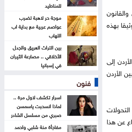
للمناطيد
والقانون
بعد انتشار فيديو مؤثر لها .. آخر
موجة حر لاهبة تضرب
تطورات قضية نور برغل
ثيقا بهذه
عواصم عربية مع بداية اب
اللهاب
رؤية عمّان تطالب بعدم نشر صور
بين التراث العريق والجدل
النفايات المتراكمة دون تفاصيل
الأخلاقي .. مصارعة الثيران
أردن إلى
في إسبانيا
مفاجأة منة شلبي واحمد الجنايني
ن الأردن
تشعل مواقع التواصل
فنون
لماذا يهزم السرطان بعض المدخنين
اسرار تكشف لاول مرة ..
ويتجاوز اخرين ؟ سر يحير العلماء
لماذا انسحبت ياسمسن
التحولات
صبري من مسلسل الشادر
اع عن هذا
مفاجأة منة شلبي واحمد