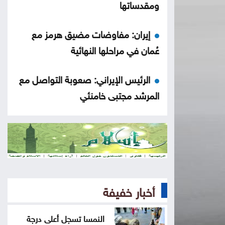
ومقدساتها
إيران: مفاوضات مضيق هرمز مع
عُمان في مراحلها النهائية
الرئيس الإيراني: صعوبة التواصل مع
المرشد مجتبى خامنئي
لجنة "4+4" الليبية تتوصل لاتفاق
بشأن تعيين رئيس مفوضية الانتخابات
لجنة أوضاع اللاعبين تصدر قرارات بحق
أندية المحترفين
أخبار خفيفة
كلّيّة علوم التّأهيل في الجامعة الأردنيّة
النمسا تسجل أعلى درجة