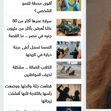
أقوى محطة للنمو
جون إسبوزيتو ومجتمعات الإسلام:
الشخصي؟
أحد آخر النبلاء
سيارة عمرها أكثر من 50
عامًا تُعرض بأكثر من مليون
دراسة حديثة: التحدث بأكثر من لغة
جنيه في مصر .. ما القصة
يبطئ الشيخوخة البيولوجية للدماغ
النمسا تسجل أعلى درجة
لا تغيير على موعد العودة للمدارس
حرارة في تاريخها
تركيا والسعودية وباكستان تعتزم
الكلاب الضالة .. مشكلة
تخيف المواطنين
توقيع اتفاقية دفاع مشترك
قطعت جثة والدتها ووضعت
النفط يرتفع 3 دولارات مع دراسة
رأسها بالثلاجة لأنها أفشلت
إيران حظر عبور سفن أميركية وإسرائيلية
زيجاتها
مضيق هرمز