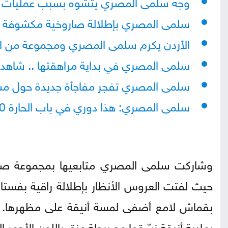
وجه سلمى المصري يتشوه بسبب عمليات ا
سلمى المصري بإطلالة صاروخية مكشوفة ا
الأردن يكرم سلمى المصري ومجموعة من الفن
سلمى المصري في بداية مراهقتها .. شاهد
سلمى المصري تفجر مفاجأة جديدة حول م
سلمى المصري: هذا دوري في باب الحارة 10
وشاركت سلمى المصري متابعيها بمجموعة صو
حيث لفتت العروس الأنظار بإطلالة راقية بفست
بقماش لامع أضفى لمسة أنيقة على مظهرها. في 
رمادية أنيقة نسّقها مع ربطة عنق باللون الأحمر ال