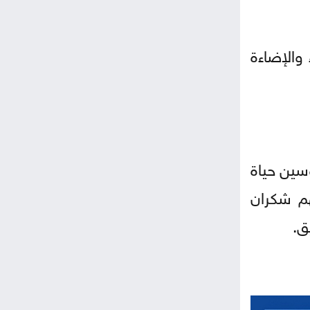
 والإضاءة
وسين حياة
هم شكران
ق.