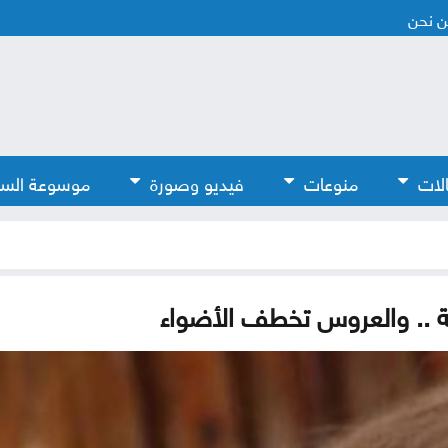
 نحن
لات
منوعات
فيديو وصورة
موسوعة الس
 .. والعروس تخطف الأضواء