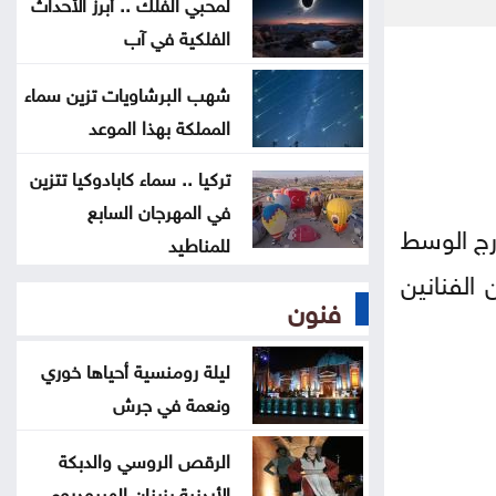
لمحبي الفلك .. أبرز الأحداث
ترامب يوقع أمرا تنفيذيا يهدف لتقييد
الفلكية في آب
حق اكتساب الجنسية الأميركية بالولادة
شهب البرشاويات تزين سماء
المملكة بهذا الموعد
التحالف بقيادة السعودية: إصابة 11
مدنيا في نجران جراء هجمات حوثية
تركيا .. سماء كابادوكيا تتزين
في المهرجان السابع
رج الوسط
للمناطيد
الفنانين
فنون
ليلة رومنسية أحياها خوري
ونعمة في جرش
الرقص الروسي والدبكة
الأردنية يزينان الهيبودروم