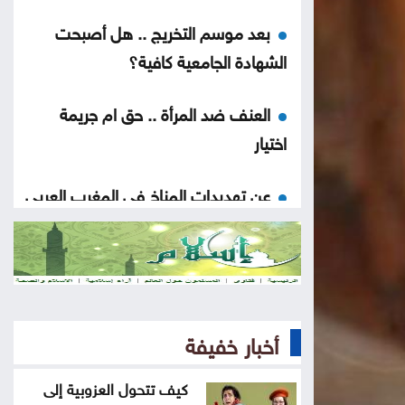
بعد موسم التخريج .. هل أصبحت
الشهادة الجامعية كافية؟
العنف ضد المرأة .. حق ام جريمة
اختيار
عن تهديدات المناخ في المغرب العربي
أخيراً العالم يكتشف سبتة
هل الزواج علاقة صحية
أخبار خفيفة
من كريم خان إلى بيدرو سانشيز…
كلفة الوقوف مع فلسطين
كيف تتحول العزوبية إلى