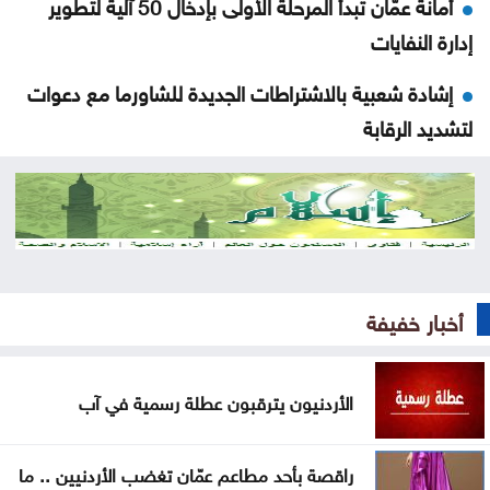
أمانة عمّان تبدأ المرحلة الأولى بإدخال 50 آلية لتطوير
إدارة النفايات
إشادة شعبية بالاشتراطات الجديدة للشاورما مع دعوات
لتشديد الرقابة
عسل فوق الأنقاض: النحل أيضا ينزح في غزة
إسبانيا تهدد بإجراءات مضادة إذا واصلت إيطاليا تعليق
شنغن
خدمات المخيمات تشيد بمواقف الأردن الداعمة للقدس
أخبار خفيفة
وفلسطين
الأردنيون يترقبون عطلة رسمية في آب
الرياض تنفي ارتباط الاتفاق مع أنقرة وإسلام آباد بمساعٍ
نووية
راقصة بأحد مطاعم عمّان تغضب الأردنيين .. ما
زراعة جرش تُقدم 1368 خدمة وتُوزع 260 ألف شتلة