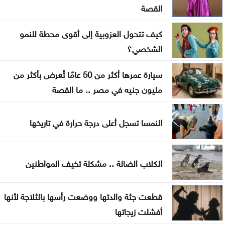
القصة
الأردنيون يترقبون عطلة رسمية في آب
كيف تتحول العزوبية إلى أقوى محطة للنمو
تنفيذ 23 مشروعاً لطرق محافظة المفرق
الشخصي؟
البرلمان العربي يدين استهداف المدنيين بالسعودية
سيارة عمرها أكثر من 50 عامًا تُعرض بأكثر من
واليمن
مليون جنيه في مصر .. ما القصة
ارتفاع حصيلة الهجوم الذي نفذه تلميذ على مدرسة
النمسا تسجل أعلى درجة حرارة في تاريخها
بتايلند
70 ألفا يؤدون صلاة الجمعة بالأقصى
الكلاب الضالة .. مشكلة تخيف المواطنين
قطعت جثة والدتها ووضعت رأسها بالثلاجة لأنها
أفشلت زيجاتها