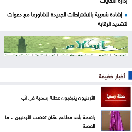
إشادة شعبية بالاشتراطات الجديدة للشاورما مع دعوات
لتشديد الرقابة
عسل فوق الأنقاض: النحل أيضا ينزح في غزة
إسبانيا تهدد بإجراءات مضادة إذا واصلت إيطاليا تعليق
شنغن
خدمات المخيمات تشيد بمواقف الأردن الداعمة للقدس
أخبار خفيفة
وفلسطين
الأردنيون يترقبون عطلة رسمية في آب
الرياض تنفي ارتباط الاتفاق مع أنقرة وإسلام آباد بمساعٍ
نووية
راقصة بأحد مطاعم عمّان تغضب الأردنيين .. ما
زراعة جرش تُقدم 1368 خدمة وتُوزع 260 ألف شتلة
القصة