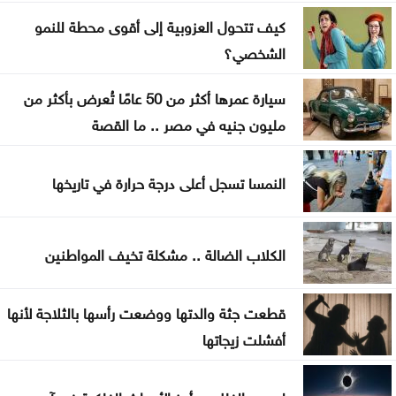
الأردنيون يترقبون عطلة رسمية في آب
كيف تتحول العزوبية إلى أقوى محطة للنمو
تنفيذ 23 مشروعاً لطرق محافظة المفرق
الشخصي؟
البرلمان العربي يدين استهداف المدنيين بالسعودية
سيارة عمرها أكثر من 50 عامًا تُعرض بأكثر من
واليمن
مليون جنيه في مصر .. ما القصة
ارتفاع حصيلة الهجوم الذي نفذه تلميذ على مدرسة
النمسا تسجل أعلى درجة حرارة في تاريخها
بتايلند
70 ألفا يؤدون صلاة الجمعة بالأقصى
الكلاب الضالة .. مشكلة تخيف المواطنين
قطعت جثة والدتها ووضعت رأسها بالثلاجة لأنها
أفشلت زيجاتها