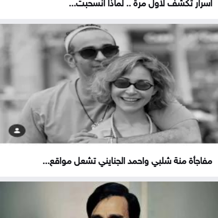
اسرار تكشف لاول مرة .. لماذا انسحبت...
مفاجأة منة شلبي واحمد الجنايني تشعل مواقع...