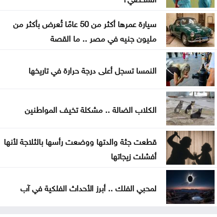
في موجات الحر
سيارة عمرها أكثر من 50 عامًا تُعرض بأكثر من
انطلاق رحلات برنامج أردننا جنة في الكرك
مليون جنيه في مصر .. ما القصة
عون: تقدم إيجابي في مفاوضات روما حول الحدود
والأسرى
النمسا تسجل أعلى درجة حرارة في تاريخها
سامو زين يفاجئ جمهوره ويعلن ارتباطه بفنانة مصرية
الكلاب الضالة .. مشكلة تخيف المواطنين
أوبن إيه آي تتيح محادثات غير محدودة لمستخدمي
ChatGPT المجانيين
قطعت جثة والدتها ووضعت رأسها بالثلاجة لأنها
أفشلت زيجاتها
لمحبي الفلك .. أبرز الأحداث الفلكية في آب