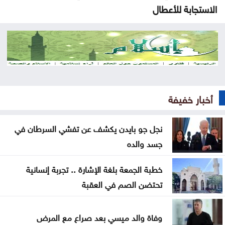
الاستجابة للأعطال
الأردن يرحب بإدانة مجلس الأمن هجمات الحوثيين على
السعودية والسفن التجارية
الأمن السيبراني يحذر من رسائل واتساب احتيالية باسم
الضمان الاجتماعي
أخبار خفيفة
اعتداء على خط مياه الديسي يتسبب بتسرب 5 آلاف متر
مكعب يومياً
نجل جو بايدن يكشف عن تفشي السرطان في
جسد والده
57 حافلة تبدأ التشغيل التجريبي لخطّي إربد–الزرقاء
وإربد–جرش
خطبة الجمعة بلغة الإشارة .. تجربة إنسانية
تحتضن الصم في العقبة
منذ بداية العام .. إغلاق 12 محطة محروقات وضبط
مخالفات بنزين
وفاة والد ميسي بعد صراع مع المرض