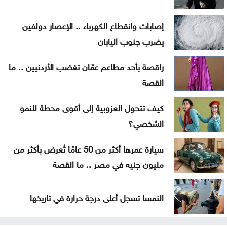
العودات: قانون هيئة الاعتماد يدمج هيئتين ولا ينشئ
هيئة جديدة
إصابات وانقطاع الكهرباء .. الإعصار دولفين
يضرب جنوب اليابان
مؤتمر صحفي لإعلان نتائج وأوائل التوجيهي الخامسة
مساء الاثنين
راقصة بأحد مطاعم عمّان تغضب الأردنيين .. ما
القصة
الاحتلال يطرح عطاء لبناء 627 وحدة استيطانية جديدة
بالقدس
كيف تتحول العزوبية إلى أقوى محطة للنمو
الشخصي؟
سيارة عمرها أكثر من 50 عامًا تُعرض بأكثر من
مليون جنيه في مصر .. ما القصة
النمسا تسجل أعلى درجة حرارة في تاريخها