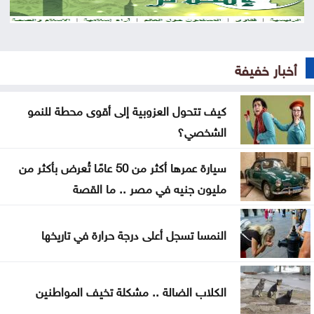
بعد موسم التخريج .. هل أصبحت الشهادة الجامعية
كافية؟
أخبار خفيفة
العنف ضد المرأة .. حق ام جريمة اختيار
كيف تتحول العزوبية إلى أقوى محطة للنمو
عن تهديدات المناخ في المغرب العربي
الشخصي؟
أخيراً العالم يكتشف سبتة
سيارة عمرها أكثر من 50 عامًا تُعرض بأكثر من
هل الزواج علاقة صحية
مليون جنيه في مصر .. ما القصة
من كريم خان إلى بيدرو سانشيز… كلفة الوقوف مع
النمسا تسجل أعلى درجة حرارة في تاريخها
فلسطين
جون إسبوزيتو ومجتمعات الإسلام: أحد آخر النبلاء
الكلاب الضالة .. مشكلة تخيف المواطنين