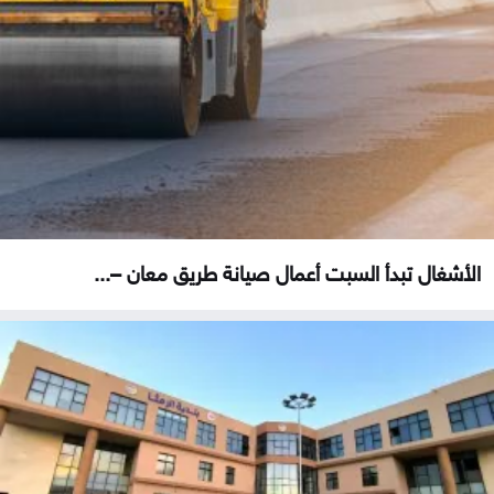
الأشغال تبدأ السبت أعمال صيانة طريق معان –...