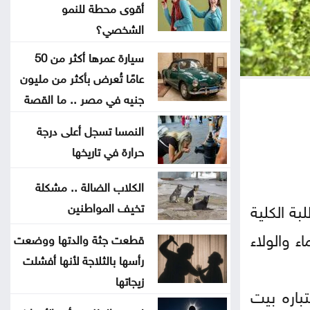
أقوى محطة للنمو
جون إسبوزيتو ومجتمعات الإسلام:
الشخصي؟
أحد آخر النبلاء
سيارة عمرها أكثر من 50
عامًا تُعرض بأكثر من مليون
دراسة حديثة: التحدث بأكثر من لغة
جنيه في مصر .. ما القصة
يبطئ الشيخوخة البيولوجية للدماغ
النمسا تسجل أعلى درجة
لا تغيير على موعد العودة للمدارس
حرارة في تاريخها
تركيا والسعودية وباكستان تعتزم
الكلاب الضالة .. مشكلة
بة الكلية
تخيف المواطنين
توقيع اتفاقية دفاع مشترك
ء والولاء
قطعت جثة والدتها ووضعت
النفط يرتفع 3 دولارات مع دراسة
رأسها بالثلاجة لأنها أفشلت
إيران حظر عبور سفن أميركية وإسرائيلية
زيجاتها
باره بيت
مضيق هرمز