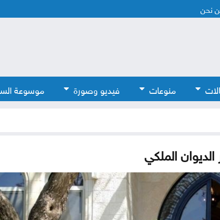
 نحن
لات
منوعات
فيديو وصورة
موسوعة الس
الديوان الملكي