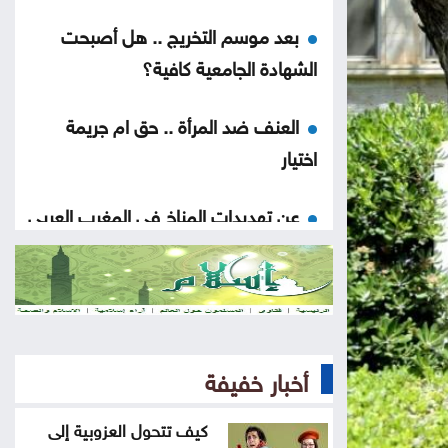
بعد موسم التخريج .. هل أصبحت
الشهادة الجامعية كافية؟
العنف ضد المرأة .. حق ام جريمة
اختيار
عن تهديدات المناخ في المغرب العربي
أخيراً العالم يكتشف سبتة
هل الزواج علاقة صحية
أخبار خفيفة
من كريم خان إلى بيدرو سانشيز…
كلفة الوقوف مع فلسطين
كيف تتحول العزوبية إلى