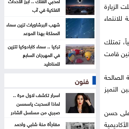
لمحبي الفلك .. أبرز الأحداث
ت الزيارة
ترامب يوقع أمرا تنفيذيا يهدف لتقييد
الفلكية في آب
للانتماء
حق اكتساب الجنسية الأميركية بالولادة
شهب البرشاويات تزين سماء
المملكة بهذا الموعد
التحالف بقيادة السعودية: إصابة 11
اً، تمتلك
مدنيا في نجران جراء هجمات حوثية
تركيا .. سماء كابادوكيا تتزين
لتين قامت
في المهرجان السابع
للمناطيد
 الصالحة
فنون
ن التميز
اسرار تكشف لاول مرة ..
لماذا انسحبت ياسمسن
 على حسن
صبري من مسلسل الشادر
أكاديمية
مفاجأة منة شلبي واحمد