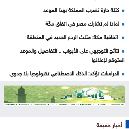
كتلة حارة تضرب المملكة بهذا الموعد
لماذا لم تشارك مصر في اتفاق مكّة
اتفاقية مكة: مثلث الردع الجديد في المنطقة
نتائج التوجيهي على الأبواب .. التفاصيل والموعد
المتوقع لإعلانها
الدراسات تؤكد: الذكاء الاصطناعي تكنولوجيا بلا جدوى
تشابُك القيامة والنهوض في فلسطين وإسرائيل
هزيمة ترامب في مفاوضات إيران
«حياد» لبنان إلى الانقسام الواضح حول إسرائيل
أخبار خفيفة
هل سيعيش أبناؤنا حياة أسوأ منا