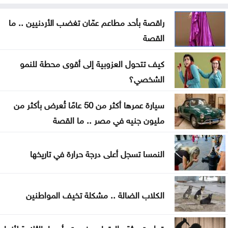
مات قبل تخرجه بشهر .. فيديو مؤثر لأم تتسلم شهادة
راقصة بأحد مطاعم عمّان تغضب الأردنيين .. ما
ابنها الراحل
القصة
موجة حر قوية تضرب المنطقة بحرارة تلامس 50 مئوية
كيف تتحول العزوبية إلى أقوى محطة للنمو
.. ماذا عن الأردن؟
الشخصي؟
البرلمان العربي يدين تفجيرًا إرهابيًا استهدف حافلة ركاب
سيارة عمرها أكثر من 50 عامًا تُعرض بأكثر من
بريف دمشق
مليون جنيه في مصر .. ما القصة
واشنطن تضغط على إسرائيل لإقرار هدنة في غزة
النمسا تسجل أعلى درجة حرارة في تاريخها
الكلاب الضالة .. مشكلة تخيف المواطنين
قطعت جثة والدتها ووضعت رأسها بالثلاجة لأنها