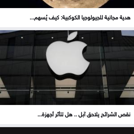
هدية مجانية للجيولوجيا الكوكبية: كيف يُسهم...
نقص الشرائح يلاحق آبل .. هل تتأثر أجهزة...