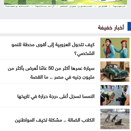
عن تهديدات المناخ في المغرب العربي
أخيراً العالم يكتشف سبتة
أخبار خفيفة
هل الزواج علاقة صحية
كيف تتحول العزوبية إلى أقوى محطة للنمو
من كريم خان إلى بيدرو سانشيز… كلفة الوقوف مع
الشخصي؟
فلسطين
سيارة عمرها أكثر من 50 عامًا تُعرض بأكثر من
جون إسبوزيتو ومجتمعات الإسلام: أحد آخر النبلاء
مليون جنيه في مصر .. ما القصة
دراسة حديثة: التحدث بأكثر من لغة يبطئ الشيخوخة
النمسا تسجل أعلى درجة حرارة في تاريخها
البيولوجية للدماغ
لا تغيير على موعد العودة للمدارس
الكلاب الضالة .. مشكلة تخيف المواطنين