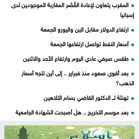
المغرب يتعاون لإعادة القُصّر المغاربة الموجودين لدى
إسبانيا
ارتفاع الدولار مقابل الين واليورو الجمعة
أسعار النفط تواصل ارتفاعها الجمعة
طقس صيفي عادي اليوم وارتفاع الأحد والاثنين
بعد أقوى صعود منذ فبراير .. إلى أين تتجه أسعار
الذهب؟
تهنئة لــ الدكتور القاضي بسام التلاهين
بعد موسم التخريج .. هل أصبحت الشهادة الجامعية
كافية؟
العنف ضد المرأة .. حق ام جريمة اختيار