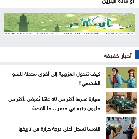
قتلى ومصابون بانفجار عبوة ناسفة داخل حافلة ركاب
في جرمانا بريف دمشق
العراق يستلم 500 مليون دولار من البنك المركزي
الأميركي
أخبار خفيفة
إرادة ملكية بتعيين رئيس الديوان الملكي ومدير مكتب
الملك في مجلس الأمن القومي
كيف تتحول العزوبية إلى أقوى محطة للنمو
الشخصي؟
إصابة طفلين فلسطينيين بنيران الجيش الإسرائيلي في
غزة
سيارة عمرها أكثر من 50 عامًا تُعرض بأكثر من
مليون جنيه في مصر .. ما القصة
بلال احمد المحاسنه مبارك المسمى الجديد
الأشغال تبدأ السبت أعمال صيانة طريق معان – البادية
النمسا تسجل أعلى درجة حرارة في تاريخها