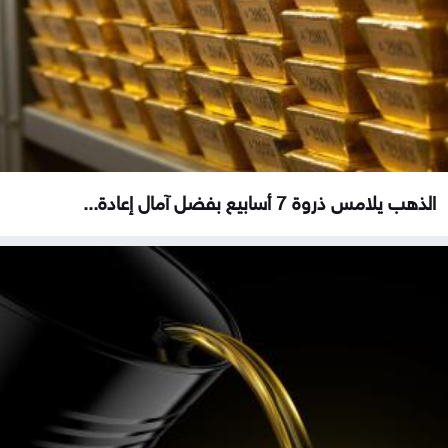
الذهب يلامس ذروة 7 أسابيع بفضل آمال إعادة...