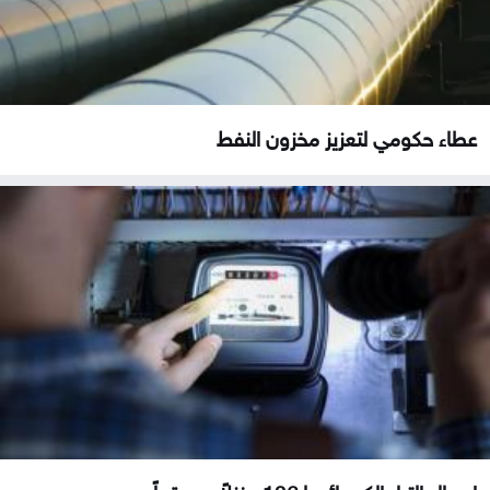
عطاء حكومي لتعزيز مخزون النفط
إيصال التيار الكهربائي لـ136 منزلاً وموقعاً