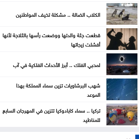
تخفيض عدد أعضاء مجلس التعليم العالي ومجالس
الأمناء
الكلاب الضالة .. مشكلة تخيف المواطنين
توافق مبدئي على آلية تعيين المدير التنفيذي للبلديات
قطعت جثة والدتها ووضعت رأسها بالثلاجة لأنها
اليرموك تطلق اسم اليوبيل الذهبي على خريجي الفوج
أفشلت زيجاتها
47 من طلبتها
لمحبي الفلك .. أبرز الأحداث الفلكية في آب
تعيين سفيرين جديدين لبيلاروس والبيرو غير مقيمين
شهب البرشاويات تزين سماء المملكة بهذا
الموعد
تركيا .. سماء كابادوكيا تتزين في المهرجان السابع
للمناطيد