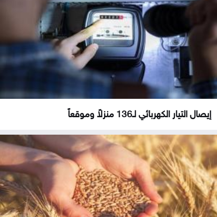
إيصال التيار الكهربائي لـ136 منزلاً وموقعاً