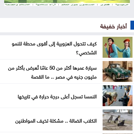
بشيكطاش يعود من التشيك بفوز ثمين في ذهاب
تمهيدي الدوري الأوروبي
أخبار خفيفة
أوغندا توافق على نشر وحدة من جيشها في غزة
إسطنبول .. ثالث أكبر سفينة رافعات بالعالم تمر عبر
كيف تتحول العزوبية إلى أقوى محطة للنمو
مضيق البوسفور
الشخصي؟
الأردن يدين التفجير الإرهابي الذي استهدف حافلة في
سيارة عمرها أكثر من 50 عامًا تُعرض بأكثر من
جرمانا بريف دمشق
مليون جنيه في مصر .. ما القصة
غوتيريش يدعو روسيا وأوكرانيا إلى تجنب استهداف
النمسا تسجل أعلى درجة حرارة في تاريخها
المدنيين
المواصفات والمقاييس: 25% من المنتجات تحمل
الكلاب الضالة .. مشكلة تخيف المواطنين
علامات تجارية مقلدة