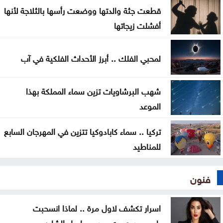
الدفاع اليمنية تؤكد سقوط قتلى وجرحى في هجوم
قطعت جثة والدتها ووضعت رأسها بالثلاجة لأنها
حوثي وتتوعد بالرد
أفشلت زيجاتها
تغيير مسار 49 سفينة وتعطيل سفينتين ضمن عمليات
لمحبي الفلك .. أبرز الأحداث الفلكية في آب
فرض الحصار على إيران
شهب البرشاويات تزين سماء المملكة بهذا
الموعد
تركيا .. سماء كابادوكيا تتزين في المهرجان السابع
للمناطيد
فنون
اسرار تكشف لاول مرة .. لماذا انسحبت
ياسمسن صبري من مسلسل الشادر