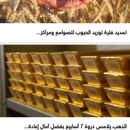
تمديد فترة توريد الحبوب للصوامع ومراكز...
الذهب يلامس ذروة 7 أسابيع بفضل آمال إعادة...