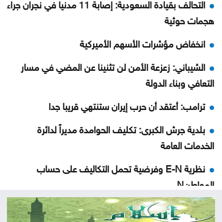
التحالف بقيادة السعودية: إصابة 11 مدنيا في نجران جراء
هجمات حوثية
انخفاض مؤشرات الأسهم الأميركية
الشيباني: زعزعة الأمن لن تثنينا عن المضي في مسار
التعافي وبناء الدولة
ترامب: أعتقد أن حرب إيران ستنتهي قريبا جدا
بلدية جرش الكبرى: تكليف الحوامدة مديراً لدائرة
الخدمات العامة
نظرية E-N وفرضية تحمل التكاليف على حساب
المواطنN
500 ألف دينار لدعم مشاريع البنية التحتية في الوسطية