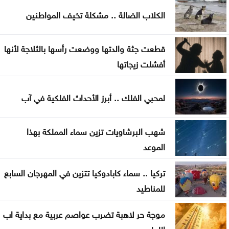
الاحتلال يواصل اقتحام مخيم قلنديا وسط هدم وتشديد
الكلاب الضالة .. مشكلة تخيف المواطنين
للإجراءات العسكرية
قطعت جثة والدتها ووضعت رأسها بالثلاجة لأنها
الجيش يعلن فتح باب التجنيد لحملة بكالوريوس الحقوق
أفشلت زيجاتها
والقانون
الذهب يسجل أعلى مستوى له منذ 7 أسابيع
لمحبي الفلك .. أبرز الأحداث الفلكية في آب
الأمم المتحدة: داعش ما يزال يهدد السلم والأمن
شهب البرشاويات تزين سماء المملكة بهذا
الدوليين
الموعد
تحذيرات أمنية في كولومبيا من هجمات إرهابية أثناء
تركيا .. سماء كابادوكيا تتزين في المهرجان السابع
مراسم التنصيب
للمناطيد
موجة حر لاهبة تضرب عواصم عربية مع بداية اب
اللهاب