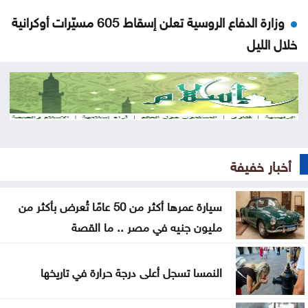
وزارة الدفاع الروسية تعلن إسقاط 605 مسيّرات أوكرانية
خلال الليل
العقبة الاقتصادية والسفارة الأميركية تناقشان فرص
التعاون والاستثمار
رئيس وزراء باكستان وقائد الجيش يزوران السعودية
الخميس
أخبار خفيفة
قفزة جديدة بأسعار الذهب في الأردن .. وعيار 21 يقترب
من 87 دينارًا
سيارة عمرها أكثر من 50 عامًا تُعرض بأكثر من
مليون جنيه في مصر .. ما القصة
2000 طن خضار ترد السوق المركزي الخميس
الاحتياطيات الأجنبية ترتفع في الأردن إلى 26.6 مليار
النمسا تسجل أعلى درجة حرارة في تاريخها
دولار لنهاية تموز