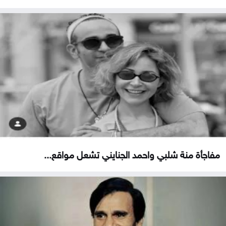
مفاجأة منة شلبي واحمد الجنايني تشعل مواقع...