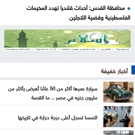
محافظة القدس: أحداث قلنديا تهدد المخيمات
الفلسطينية وقضية اللاجئين
الاحتلال يعتقل ويحقق ميدانيا مع أكثر من 60 فلسطينيا
من مخيم قلنديا
قلنديا تحت الحصار .. الرئاسة الفلسطينية تحذر من
مخطط يستهدف المخيمات
أخبار خفيفة
وزير الاقتصاد الرقمي يفتتح المركز التكنولوجي منصة
الشمال في إربد
سيارة عمرها أكثر من 50 عامًا تُعرض بأكثر من
مليون جنيه في مصر .. ما القصة
بيان صادر عن اللجنة النقابية للعاملين في شركة البوتاس
العربية
النمسا تسجل أعلى درجة حرارة في تاريخها
ندوة بعنوان المفرق .. عروس البادية ودورها في بناء